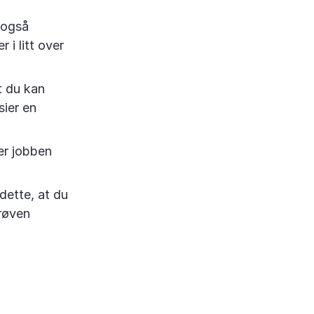
 også
 i litt over
t du kan
sier en
ker jobben
 dette, at du
prøven