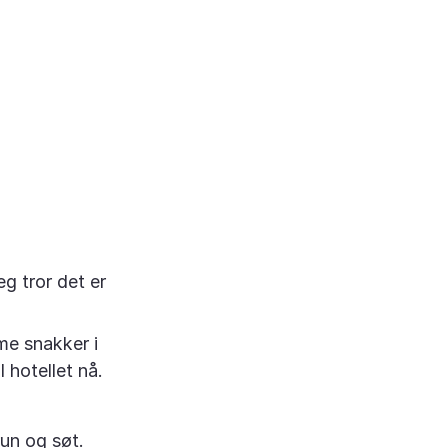
g tror det er
ame snakker i
 hotellet nå.
un og søt.