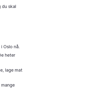
g du skal
i Oslo nå.
De heter
ene, lage mat
er mange