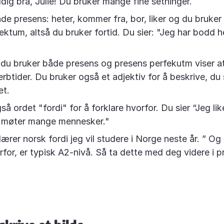
ig bra, Julie! Du bruker mange fine setninger.
de presens: heter, kommer fra, bor, liker og du bruker
ktum, altså du bruker fortid. Du sier: "Jeg har bodd her
 du bruker både presens og presens perfekutm viser a
rbtider. Du bruker også et adjektiv for å beskrive, du 
et.
å ordet "fordi" for å forklare hvorfor. Du sier “Jeg li
g møter mange mennesker."
lærer norsk fordi jeg vil studere i Norge neste år. ” Og
orfor, er typisk A2-nivå. Så ta dette med deg videre i 