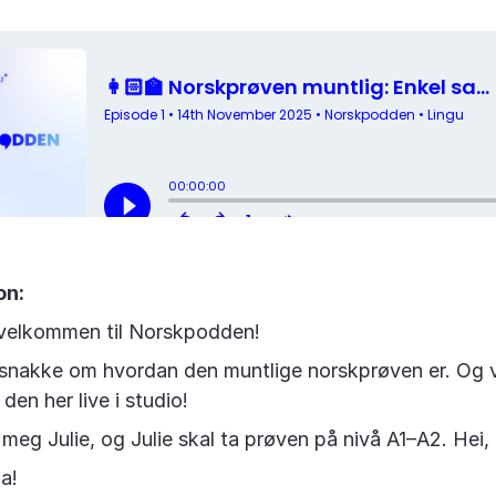
on:
velkommen til Norskpodden!
i snakke om hvordan den muntlige norskprøven er. Og v
 den her live i studio!
meg Julie, og Julie skal ta prøven på nivå A1–A2. Hei, 
a!