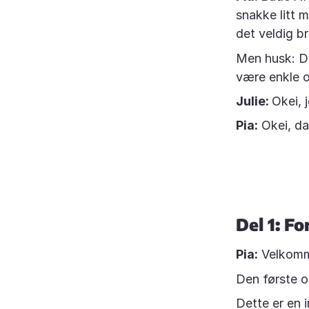
snakke litt m
det veldig br
Men husk: Det
være enkle o
Julie:
Okei, 
Pia:
Okei, da 
Del 1: Fo
Pia:
Velkomme
Den første o
Dette er en 