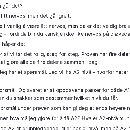
 går det?
litt nervøs, men det går greit.
lt vanlig å være litt nervøs, men da er det veldig bra a
 - fordi da blir du kanskje ikke like nervøs på prøved
g håper det.
 at vi tar det rolig, steg for steg. Prøven har fire dele
kal gjøre alle de fire delene sammen i dag.
eg har et spørsmål. Jeg vil ha A2 nivå - hvorfor heter
rsmål. Og svaret er at oppgavene passer for både A
an du snakker som bestemmer hvilket nivå du får.
ørsmål under prøven som kan gi deg et enda høyere n
men hva må jeg gjøre for å få A2? Hva er A2-nivå munt
og A2 er grunnleggende, eller basic, nivå, men på A2 