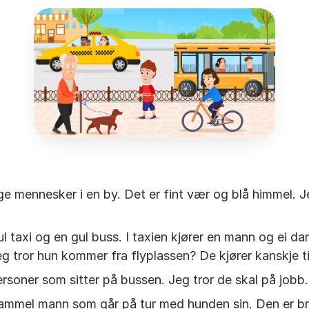
e mennesker i en by. Det er fint vær og blå himmel. Je
l taxi og en gul buss. I taxien kjører en mann og ei d
g tror hun kommer fra flyplassen? De kjører kanskje til
ersoner som sitter på bussen. Jeg tror de skal på jobb.
ammel mann som går på tur med hunden sin. Den er br