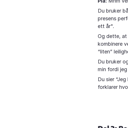
Pia:
Mhm veld
Du bruker bå
presens perfe
ett år".
Og dette, at
kombinere ve
“liten” leiligh
Du bruker ogs
min fordi je
Du sier “Jeg 
forklarer hv