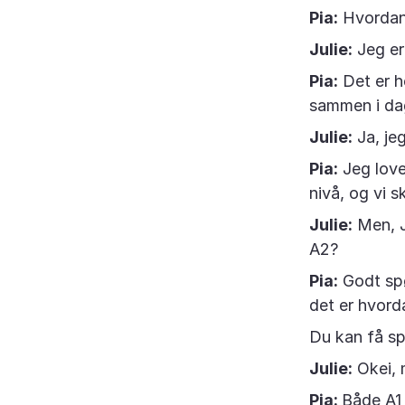
Pia:
Hvordan
Julie:
Jeg er 
Pia:
Det er he
sammen i dag
Julie:
Ja, je
Pia:
Jeg lover
nivå, og vi s
Julie:
Men, J
A2?
Pia:
Godt spø
det er hvord
Du kan få sp
Julie:
Okei, 
Pia:
Både A1 