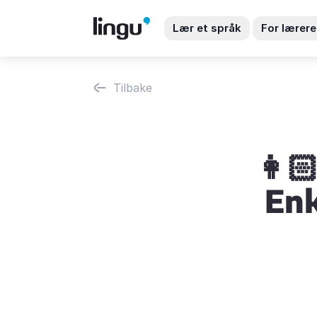
Lær et språk
For lærere
Tilbake
👩
Enk