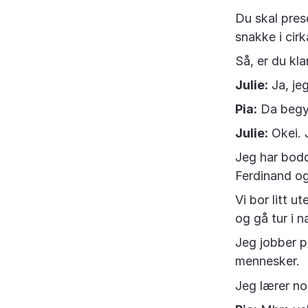
Du skal pres
snakke i cirka
Så, er du klar
Julie:
Ja, jeg
Pia:
Da begynn
Julie:
Okei. J
Jeg har bodd
Ferdinand og
Vi bor litt ut
og gå tur i n
Jeg jobber p
mennesker.
Jeg lærer nor