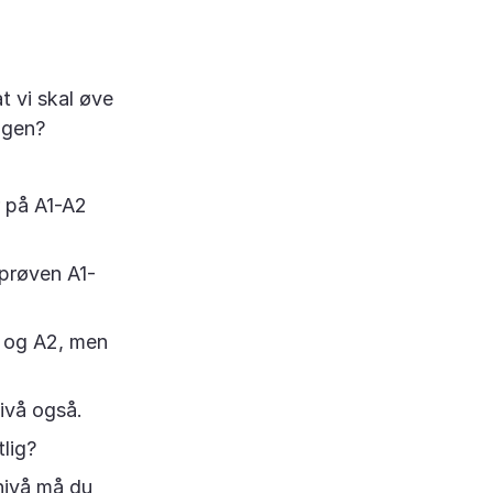
t vi skal øve
agen?
r på A1-A2
 prøven A1-
1 og A2, men
ivå også.
lig?
nivå må du