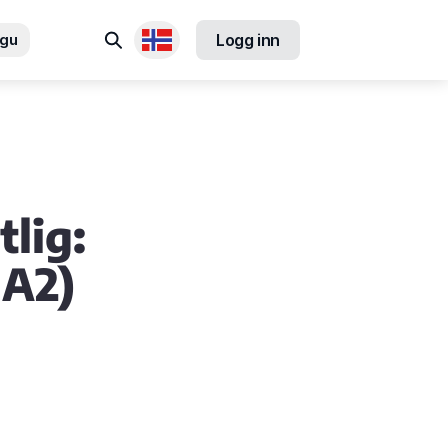
Søk
ngu
Logg inn
Tilgjengelige språk
lig:
-A2)