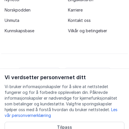
Norskpodden
Karriere
Unmuta
Kontakt oss
Kunnskapsbase
Vilkår og betingelser
Vi verdsetter personvernet ditt
iOS app
Android app
Vi bruker informasjonskapsler for å sikre at nettstedet
fungerer og for å forbedre opplevelsen din. Påkrevde
Facebook
Instagram
Youtube
LinkedIn
informasjonskapsler er nødvendige for kjernefunksjonalitet
som betalinger og kundestøtte. Valgfrie sporingskapsler
hjelper oss med å forstå hvordan du bruker nettstedet.
Les
vår personvernerklæring
Tilpass
Tilgjengelighet
Kvalitet
Personvern
Informasjonskapsler