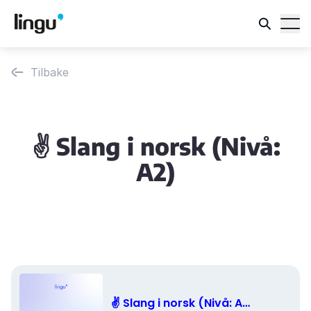
Tilbake
✌️ Slang i norsk (Nivå:
A2)