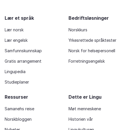
Lær et språk
Bedriftsløsninger
Lær norsk
Norskkurs
Lær engelsk
Yrkesrettede språktester
Samfunnskunnskap
Norsk for helsepersonell
Gratis arrangement
Forretningsengelsk
Lingupedia
Studieplaner
Ressurser
Dette er Lingu
Samanehs reise
Møt menneskene
Norskbloggen
Historien vår
Nyheter
Lingukulturen