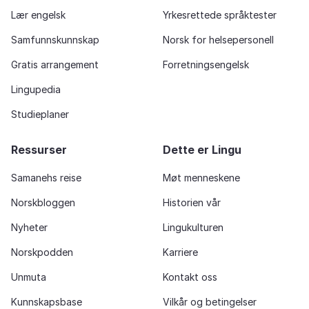
Lær engelsk
Yrkesrettede språktester
Samfunnskunnskap
Norsk for helsepersonell
Gratis arrangement
Forretningsengelsk
Lingupedia
Studieplaner
Ressurser
Dette er Lingu
Samanehs reise
Møt menneskene
Norskbloggen
Historien vår
Nyheter
Lingukulturen
Norskpodden
Karriere
Unmuta
Kontakt oss
Kunnskapsbase
Vilkår og betingelser