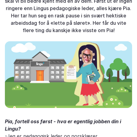
skal vi bli bedre kjent med én av dem. Først ut er ingen
ringere enn Lingus pedagogiske leder, alles kjære Pia.
Her tar hun seg en rask pause i sin svært hektiske
arbeidsdag for å «lette på sløret». Her får du vite
flere ting du kanskje ikke visste om Pia!
Pia, fortell oss først - hva er egentlig jobben din i
Lingu?
-Jeg er pedagogisk leder og norsklærer.