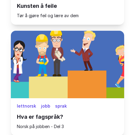
Kunsten å feile
Tør å gjøre feil og lære av dem
lettnorsk
jobb
sprak
Hva er fagspråk?
Norsk på jobben - Del 3