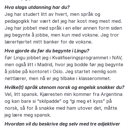
Hva slags utdanning har du?
Jeg har studert litt av hvert, men språk og
pedagogikk har vært det jeg har kost meg mest med.
Jeg har jobbet med språk i en eller annen form siden
jeg begynte å jobbe, men kun med voksne. Jeg tror
lærerhjertet mitt banker for de voksne.
Hva gjorde du før du begynte i Lingu?
Før Lingu jobbet jeg i Kvalifiseringsprogrammet i NAV,
men også litt i Madrid, hvor jeg bodde før jeg begynte
å jobbe på kontoret i Oslo. Jeg startet nemlig som
nettlærer, men nå er jeg tilbake i klasserommet.
Hvilke(t) språk utenom norsk og engelsk snakker du?
Vel, litt spansk. Kjæresten min kommer fra Argentina
og kan bare si “skilpadde” og “gi meg et kyss” på
norsk, så for å snakke med ham utover det, måtte
jeg lære meg spansk.
Hvordan vil du beskrive deg selv med tre adjektiver