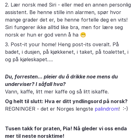
2. Lær norsk med Siri - eller med en annen personlig
assistent. Be henne stille inn alarmen, spør hvor
mange grader det er, be henne fortelle deg en vits!
Siri fungerer ikke alltid like bra, men for lære seg
norsk er hun er god venn å ha
😁
3. Post-it your home! Heng post-its overalt. På
badet, i dusjen, på kjøkkenet, i taket, på toalettet, i
og på kjøleskapet….
Du, forresten... pleier du å drikke noe mens du
underviser? I såfall hva?
Vann, kaffe, litt mer kaffe og så litt iskaffe.
Og helt til slutt: Hva er ditt yndlingsord på norsk?
REGNINGER - det er Norges lengste
palindrom
! :-)
Tusen takk for praten, Pia! Nå gleder vi oss enda
mer til neste norsktime!