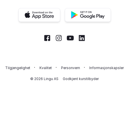
iOS app
Android app
Facebook
Instagram
Youtube
LinkedIn
Tilgjengelighet
Kvalitet
Personvern
Informasjonskapsler
© 2026 Lingu AS
Godkjent kurstilbyder