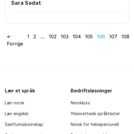
Sara Sadat
←
1
2
…
102
103
104
105
106
107
108
Forrige
Lær et språk
Bedriftsløsninger
Lær norsk
Norskkurs
Lær engelsk
Yrkesrettede språktester
Samfunnskunnskap
Norsk for helsepersonell