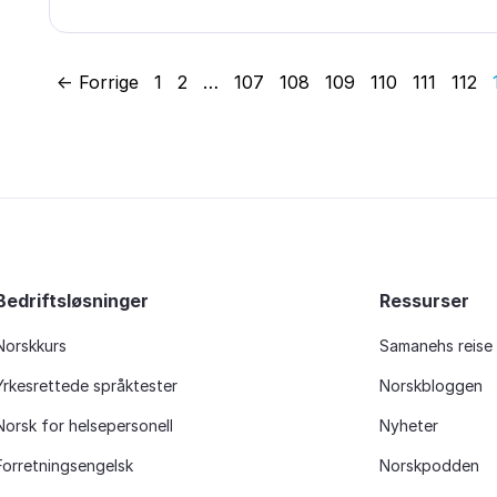
← Forrige
1
2
…
107
108
109
110
111
112
Bedriftsløsninger
Ressurser
Norskkurs
Samanehs reise
Yrkesrettede språktester
Norskbloggen
Norsk for helsepersonell
Nyheter
Forretningsengelsk
Norskpodden