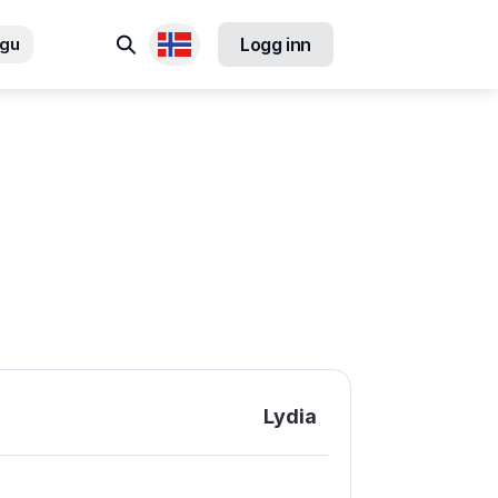
Søk
ngu
Logg inn
Tilgjengelige språk
Lydia