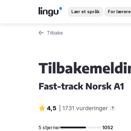
Lær et språk
For lærere
Tilbake
Tilbakemeldi
Fast-track Norsk A1
4,5
|
1731 vurderinger
?
5 stjerner
1052