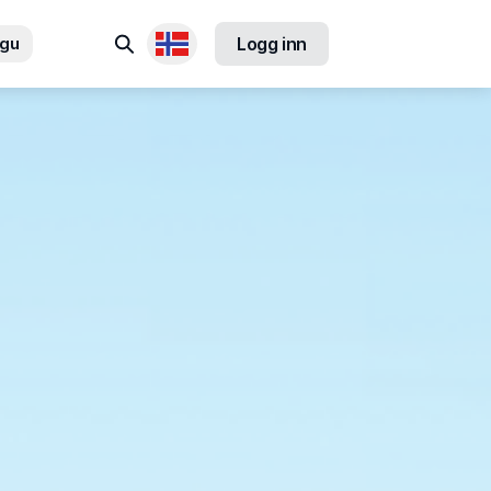
Søk
ngu
Logg inn
Tilgjengelige språk