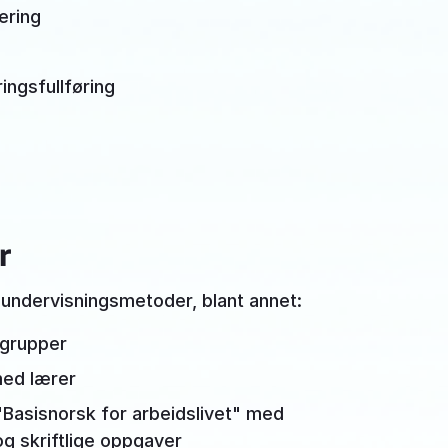
æring
ingsfullføring
r
undervisningsmetoder, blant annet:
 grupper
med lærer
 "Basisnorsk for arbeidslivet" med
og skriftlige oppgaver