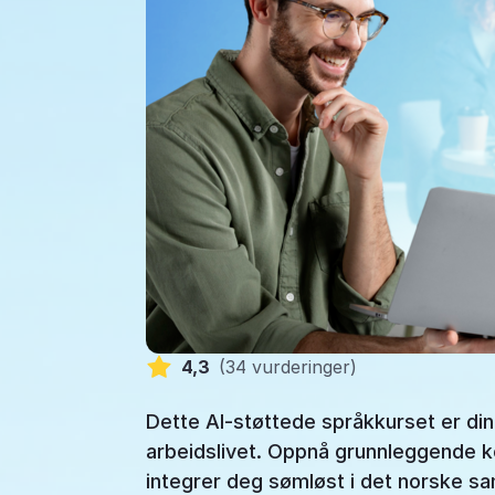
4,3
(
34 vurderinger
)
Dette AI-støttede språkkurset er din bi
arbeidslivet. Oppnå grunnleggende k
integrer deg sømløst i det norske s