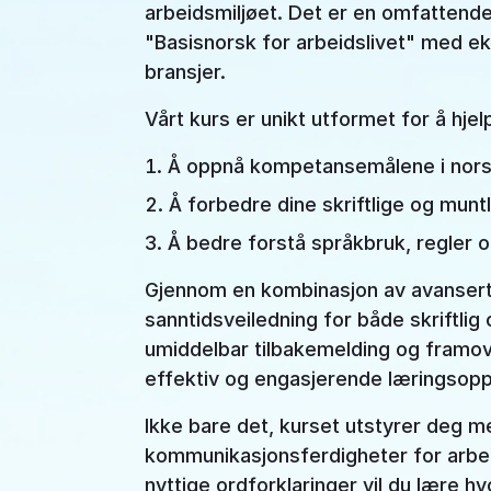
arbeidsmiljøet. Det er en omfattend
"Basisnorsk for arbeidslivet" med ek
bransjer.
Vårt kurs er unikt utformet for å hje
Å oppnå kompetansemålene i norsk
Å forbedre dine skriftlige og mun
Å bedre forstå språkbruk, regler o
Gjennom en kombinasjon av avansert A
sanntidsveiledning for både skriftlig 
umiddelbar tilbakemelding og framo
effektiv og engasjerende læringsopp
Ikke bare det, kurset utstyrer deg m
kommunikasjonsferdigheter for arbe
nyttige ordforklaringer vil du lære hv