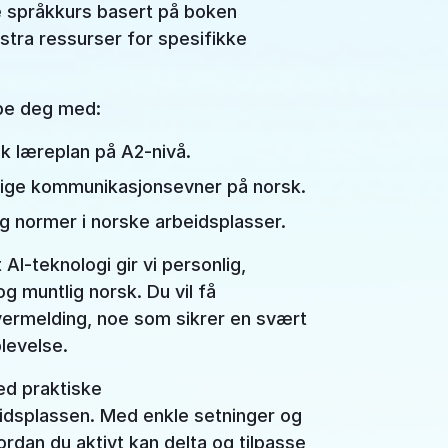
e språkkurs basert på boken
stra ressurser for spesifikke
lpe deg med:
 læreplan på A2-nivå.
tlige kommunikasjonsevner på norsk.
g normer i norske arbeidsplasser.
I-teknologi gir vi personlig,
og muntlig norsk. Du vil få
vermelding, noe som sikrer en svært
levelse.
ed praktiske
idsplassen. Med enkle setninger og
ordan du aktivt kan delta og tilpasse