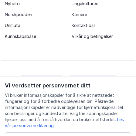
Nyheter
Lingukulturen
Norskpodden
Karriere
Unmuta
Kontakt oss
Kunnskapsbase
Vilkår og betingelser
Vi verdsetter personvernet ditt
iOS app
Android app
Vi bruker informasjonskapsler for å sikre at nettstedet
fungerer og for å forbedre opplevelsen din. Påkrevde
Facebook
Instagram
Youtube
LinkedIn
informasjonskapsler er nødvendige for kjernefunksjonalitet
som betalinger og kundestøtte. Valgfrie sporingskapsler
hjelper oss med å forstå hvordan du bruker nettstedet.
Les
vår personvernerklæring