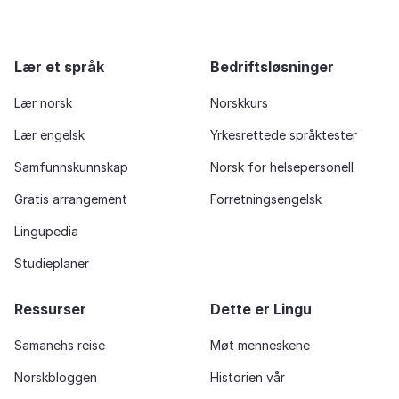
Lær et språk
Bedriftsløsninger
Lær norsk
Norskkurs
Lær engelsk
Yrkesrettede språktester
Samfunnskunnskap
Norsk for helsepersonell
Gratis arrangement
Forretningsengelsk
Lingupedia
Studieplaner
Ressurser
Dette er Lingu
Samanehs reise
Møt menneskene
Norskbloggen
Historien vår