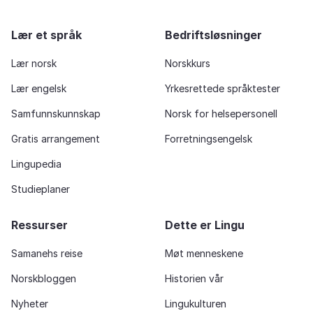
Lær et språk
Bedriftsløsninger
Lær norsk
Norskkurs
Lær engelsk
Yrkesrettede språktester
Samfunnskunnskap
Norsk for helsepersonell
Gratis arrangement
Forretningsengelsk
Lingupedia
Studieplaner
Ressurser
Dette er Lingu
Samanehs reise
Møt menneskene
Norskbloggen
Historien vår
Nyheter
Lingukulturen