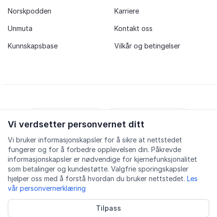
Norskpodden
Karriere
Unmuta
Kontakt oss
Kunnskapsbase
Vilkår og betingelser
Vi verdsetter personvernet ditt
iOS app
Android app
Vi bruker informasjonskapsler for å sikre at nettstedet
fungerer og for å forbedre opplevelsen din. Påkrevde
Facebook
Instagram
Youtube
LinkedIn
informasjonskapsler er nødvendige for kjernefunksjonalitet
som betalinger og kundestøtte. Valgfrie sporingskapsler
hjelper oss med å forstå hvordan du bruker nettstedet.
Les
vår personvernerklæring
Tilpass
Tilgjengelighet
Kvalitet
Personvern
Informasjonskapsler