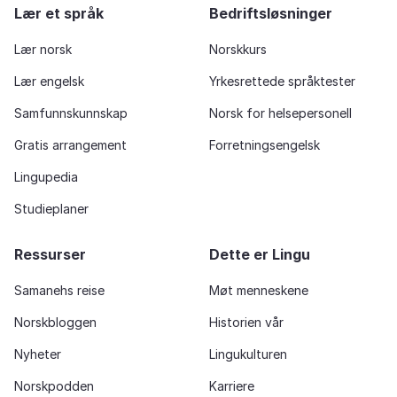
Lær et språk
Bedriftsløsninger
Lær norsk
Norskkurs
Lær engelsk
Yrkesrettede språktester
Samfunnskunnskap
Norsk for helsepersonell
Gratis arrangement
Forretningsengelsk
Lingupedia
Studieplaner
Ressurser
Dette er Lingu
Samanehs reise
Møt menneskene
Norskbloggen
Historien vår
Nyheter
Lingukulturen
Norskpodden
Karriere