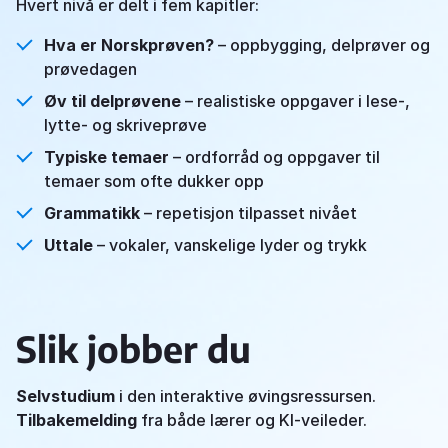
Hvert nivå er delt i fem kapitler:
Hva er Norskprøven?
– oppbygging, delprøver og
prøvedagen
Øv til delprøvene
– realistiske oppgaver i lese-,
lytte- og skriveprøve
Typiske temaer
– ordforråd og oppgaver til
temaer som ofte dukker opp
Grammatikk
– repetisjon tilpasset nivået
Uttale
– vokaler, vanskelige lyder og trykk
Slik jobber du
Selvstudium
i den interaktive øvingsressursen.
Tilbakemelding
fra både lærer og KI-veileder.