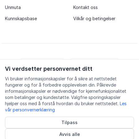
Unmuta
Kontakt oss
Kunnskapsbase
Vilkår og betingelser
Vi verdsetter personvernet ditt
iOS app
Android app
Vi bruker informasjonskapsler for å sikre at nettstedet
fungerer og for å forbedre opplevelsen din. Påkrevde
Facebook
Instagram
Youtube
LinkedIn
informasjonskapsler er nødvendige for kjernefunksjonalitet
som betalinger og kundestøtte. Valgfrie sporingskapsler
hjelper oss med å forstå hvordan du bruker nettstedet.
Les
vår personvernerklæring
Tilpass
Tilgjengelighet
Kvalitet
Personvern
Informasjonskapsler
Avvis alle
© 2026 Lingu AS
Godkjent kurstilbyder