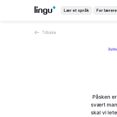
Lær et språk
For lærere
Tilbake
livi
Påsken er 
svært mang
skal vi le