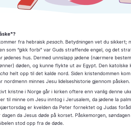
åske"?
kommer fra hebraisk
pesach
. Betydningen vet du sikkert; 
 Den som “gikk forbi” var Guds straffende engel, og det str
var jødenes hus. Dermed unnslapp jødene (nærmere bestem
ønner) døden, og kunne flykte ut av Egypt. Den katolske 
cha
helt opp til det kalde nord. Siden kristendommen kom 
ar nordmenn minnes Jesu lidelseshistorie gjennom påsken.
ivt kristne i Norge går i kirken oftere enn vanlig denne uk
r til minne om Jesu inntog i Jerusalem, da jødene la pal
jærtorsdag er kvelden da Peter fornektet og Judas foråd
r dagen da Jesus døde på korset. Påskemorgen, søndagen
Bibelen stod opp fra de døde.