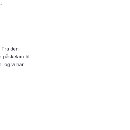
r”
. Fra den
r påskelam til
e, og vi har