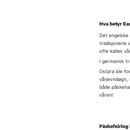
Hva betyr Ea
Det engelske 
tradisjonene 
ofte kalles v
I germansk tr
Ostara ble fo
vårjevndøgn, 
både påskehar
våren!
Påskefeiring 