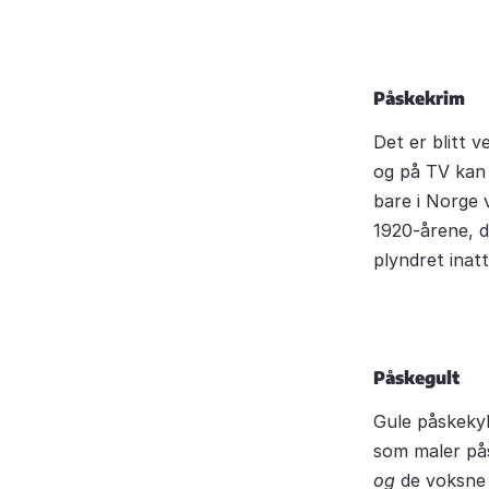
Påskekrim
Det er blitt v
og på TV kan 
bare i Norge 
1920-årene, 
plyndret inat
Påskegult
Gule påskekyll
som maler pås
og
de voksne 