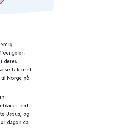
nemlig
affeengelen
t deres
kirke tok med
til Norge på
en:
meblader ned
te Jesus, og
 er dagen da