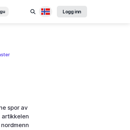
Søk
ngu
Logg inn
Tilgjengelige språk
aster
nne spor av
 artikkelen
an nordmenn