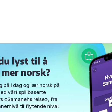
u lyst til å
 mer norsk?
 på i dag og lær norsk på
ed vårt spillbaserte
s «Samanehs reise», fra
ernivå til flytende nivå!