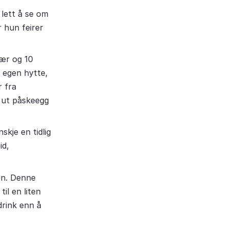
 lett å se om
 hun feirer
vær og 10
 egen hytte,
r fra
r ut påskeegg
kje en tidlig
id,
ken. Denne
il en liten
drink enn å