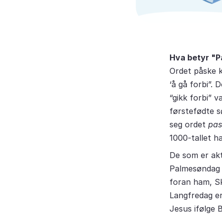
Hva betyr "P
Ordet påske 
‘å gå forbi”.
“gikk forbi” 
førstefødte s
seg ordet
pas
1000-tallet h
De som er akt
Palmesøndag e
foran ham, Sk
Langfredag e
Jesus ifølge 