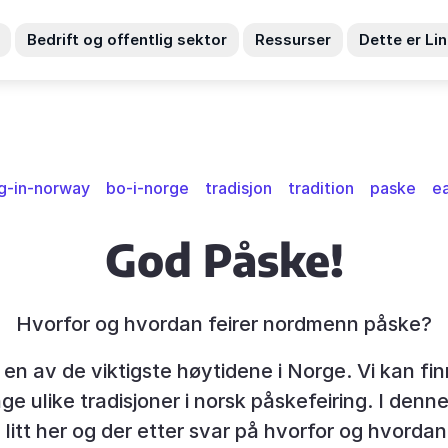
Bedrift og offentlig sektor
Ressurser
Dette er Li
ng-in-norway
bo-i-norge
tradisjon
tradition
paske
e
God Påske!
Hvorfor og hvordan feirer nordmenn påske?
en av de viktigste høytidene i Norge. Vi kan fi
e ulike tradisjoner i norsk påskefeiring. I denne
te litt her og der etter svar på hvorfor og hvord