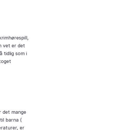
krimhørespill,
n vet er det
 tidlig som i
toget
 er det mange
il barna (
raturer, er