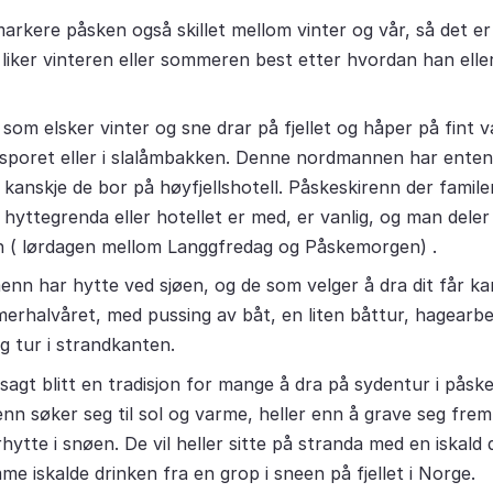
markere påsken også skillet mellom vinter og vår, så det er
iker vinteren eller sommeren best etter hvordan han eller
om elsker vinter og sne drar på fjellet og håper på fint 
i sporet eller i slalåmbakken. Denne nordmannen har enten
r kanskje de bor på høyfjellshotell. Påskeskirenn der famile
hyttegrenda eller hotellet er med, er vanlig, og man dele
n ( lørdagen mellom Langgfredag og Påskemorgen) .
n har hytte ved sjøen, og de som velger å dra dit får kans
erhalvåret, med pussing av båt, en liten båttur, hagearbe
g tur i strandkanten.
vsagt blitt en tradisjon for mange å dra på sydentur i pås
n søker seg til sol og varme, heller enn å grave seg frem t
ytte i snøen. De vil heller sitte på stranda med en iskald 
me iskalde drinken fra en grop i sneen på fjellet i Norge.