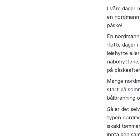
I våre dager 
en nordmann l
påske!
En nordmann s
flotte dager 
leiehytte elle
nabohyttene, 
på påskeafte
Mange nordmen
start på somm
bålbrenning o
Så er det sel
typen nordmen
iskald tømmerh
innta den sam