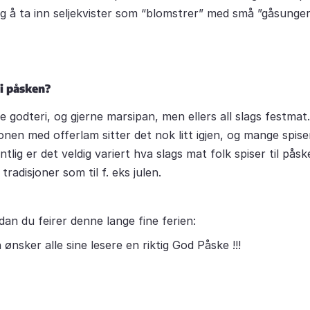
ig å ta inn seljekvister som “blomstrer” med små ”gåsunge
 i påsken?
 godteri, og gjerne marsipan, men ellers all slags festmat
jonen med offerlam sitter det nok litt igjen, og mange spise
tlig er det veldig variert hva slags mat folk spiser til påsk
 tradisjoner som til f. eks julen.
an du feirer denne lange fine ferien:
nsker alle sine lesere en riktig God Påske !!!