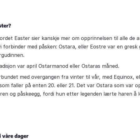
ster?
ordet Easter sier kanskje mer om opprinnelsen til alle de 
vi forbinder med påsken: Ostara, eller Eostre var en gres
årgudinnen.
adisjon var april Ostarmanod eller Ostaras måned.
rbundet med overgangen fra vinter til vår, med Equinox, el
som faller på enten 20. eller 21. Det var Ostara som var op
en og påskeegg, fordi hun etter legenden lærte haren å 
i våre dager