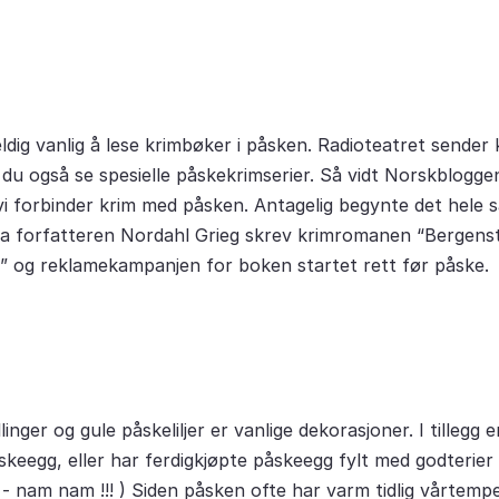
eldig vanlig å lese krimbøker i påsken. Radioteatret sender 
du også se spesielle påskekrimserier. Så vidt Norskblogge
vi forbinder krim med påsken. Antagelig begynte det hele så
da forfatteren Nordahl Grieg skrev krimromanen “Bergens
t” og reklamekampanjen for boken startet rett før påske.
inger og gule påskeliljer er vanlige dekorasjoner. I tillegg
keegg, eller har ferdigkjøpte påskeegg fylt med godterier t
- nam nam !!! ) Siden påsken ofte har varm tidlig vårtempe