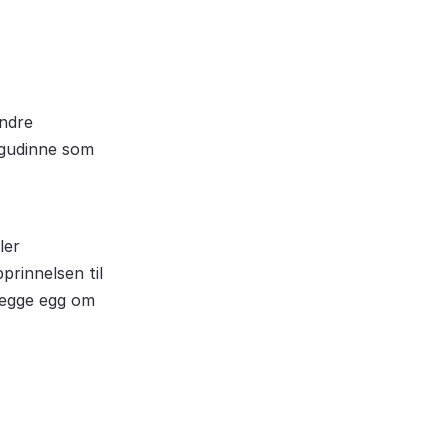
andre
k gudinne som
ler
prinnelsen til
legge egg om