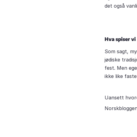
det også vanl
Hva spiser vi
Som sagt, mye
jødiske tradis
fest. Men egen
ikke like faste
Uansett hvord
Norskbloggen ø