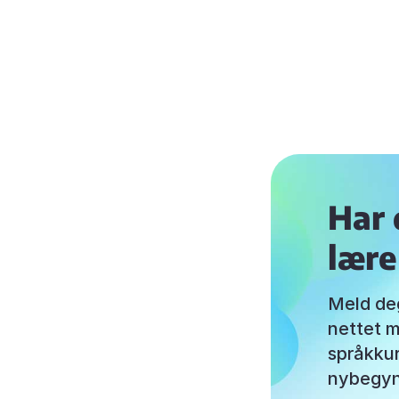
Har d
lære
Meld deg
nettet m
språkkur
nybegynn