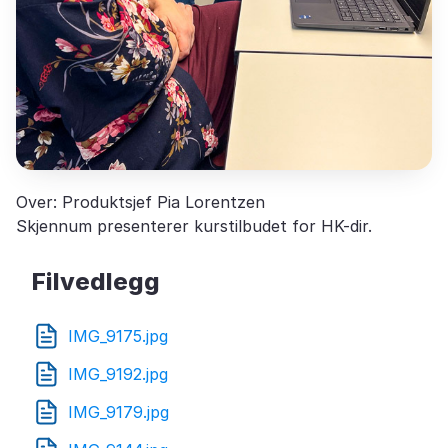
Over: Produktsjef Pia Lorentzen
Skjennum presenterer kurstilbudet for HK-dir.
Filvedlegg
IMG_9175.jpg
IMG_9192.jpg
IMG_9179.jpg