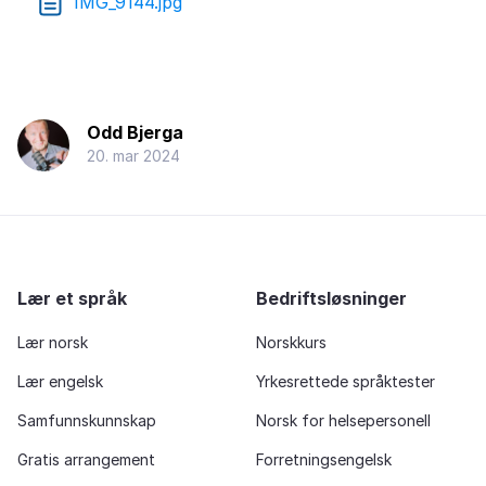
IMG_9144.jpg
Odd Bjerga
20. mar 2024
Lær et språk
Bedriftsløsninger
Lær norsk
Norskkurs
Lær engelsk
Yrkesrettede språktester
Samfunnskunnskap
Norsk for helsepersonell
Gratis arrangement
Forretningsengelsk