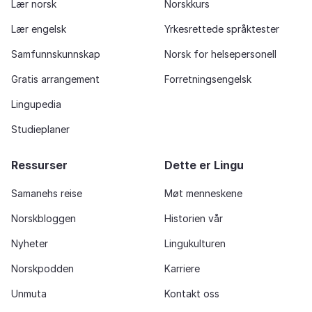
Lær norsk
Norskkurs
Lær engelsk
Yrkesrettede språktester
Samfunnskunnskap
Norsk for helsepersonell
Gratis arrangement
Forretningsengelsk
Lingupedia
Studieplaner
Ressurser
Dette er Lingu
Samanehs reise
Møt menneskene
Norskbloggen
Historien vår
Nyheter
Lingukulturen
Norskpodden
Karriere
Unmuta
Kontakt oss