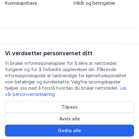
Kunnskapsbase
Vilkår og betingelser
Vi verdsetter personvernet ditt
iOS app
Android app
Vi bruker informasjonskapsler for å sikre at nettstedet
fungerer og for å forbedre opplevelsen din. Påkrevde
Facebook
Instagram
Youtube
LinkedIn
informasjonskapsler er nødvendige for kjernefunksjonalitet
som betalinger og kundestøtte. Valgfrie sporingskapsler
hjelper oss med å forstå hvordan du bruker nettstedet.
Les
vår personvernerklæring
Tilpass
Tilgjengelighet
Kvalitet
Personvern
Informasjonskapsler
Avvis alle
© 2026 Lingu AS
Godkjent kurstilbyder
Godta alle