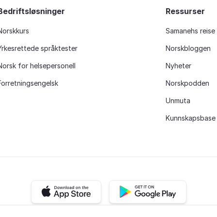
Bedriftsløsninger
Ressurser
Norskkurs
Samanehs reise
Yrkesrettede språktester
Norskbloggen
Norsk for helsepersonell
Nyheter
Forretningsengelsk
Norskpodden
Unmuta
Kunnskapsbase
iOS app
Android app