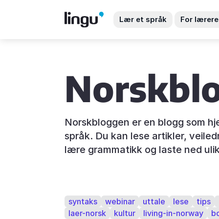
Lær et språk
For lærere
Norskbl
Norskbloggen er en blogg som hje
språk. Du kan lese artikler, veile
lære grammatikk og laste ned ulik
syntaks
webinar
uttale
lese
tips
laer-norsk
kultur
living-in-norway
b