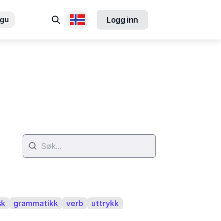
Søk
ngu
Logg inn
Tilgjengelige språk
sk
grammatikk
verb
uttrykk