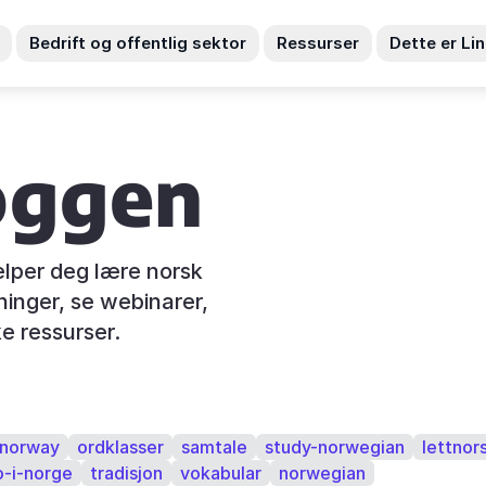
Bedrift og offentlig sektor
Ressurser
Dette er Li
oggen
lper deg lære norsk
dninger, se webinarer,
e ressurser.
norway
ordklasser
samtale
study-norwegian
lettnor
o-i-norge
tradisjon
vokabular
norwegian