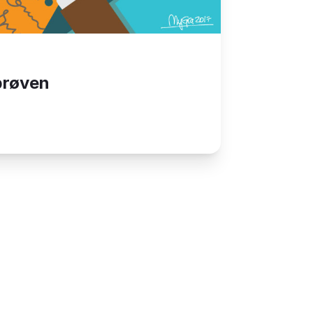
kprøven