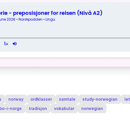
s
norway
ordklasser
samtale
study-norwegian
le
bo-i-norge
tradisjon
vokabular
norwegian