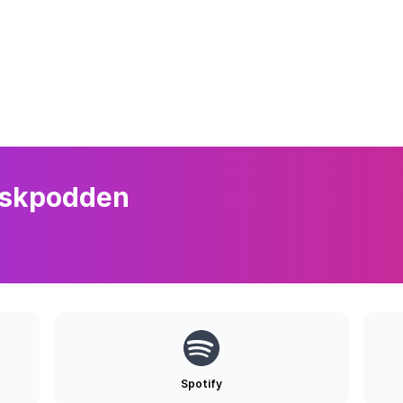
rskpodden
Spotify