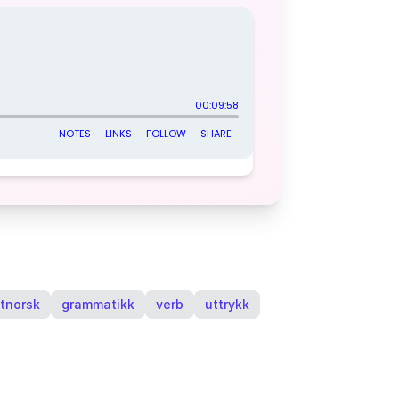
ttnorsk
grammatikk
verb
uttrykk