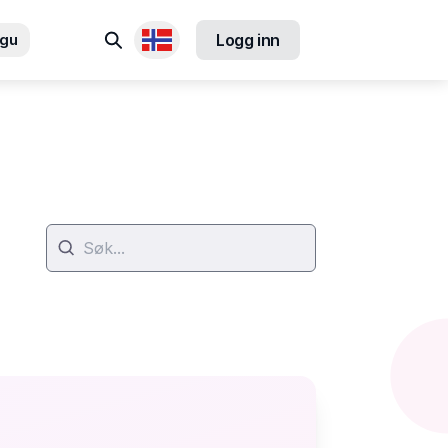
Søk
ngu
Logg inn
Tilgjengelige språk