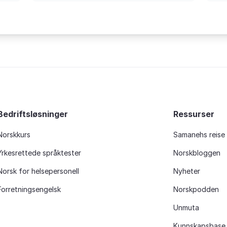
Bedriftsløsninger
Ressurser
Norskkurs
Samanehs reise
Yrkesrettede språktester
Norskbloggen
Norsk for helsepersonell
Nyheter
Forretningsengelsk
Norskpodden
Unmuta
Kunnskapsbase