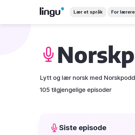
Lær et språk
For lærere
Norsk
Lytt og lær norsk med Norskpodd
105 tilgjengelige episoder
Siste episode