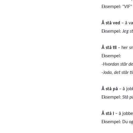
Eksempel: "
VIF"
Å stå ved
– å væ
Eksempel:
Jeg s
Å stå til
– her sn
Eksempel:
-Hvordan står det
-Joda, det står t
Å stå på
– å job
Eksempel:
Stå p
Å stå i
– å jobbe
Eksempel: Du og