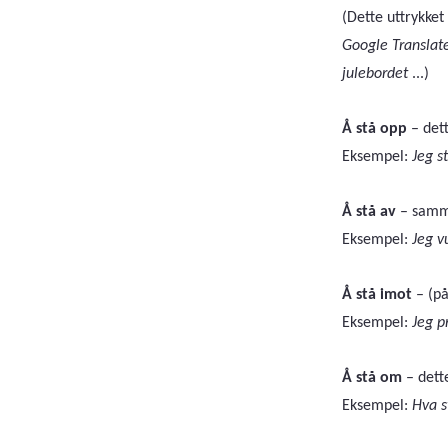
(Dette uttrykket
Google Translat
julebordet
...)
Å stå opp
– dett
Eksempel:
Jeg s
Å stå av
– samme 
Eksempel:
Jeg v
Å stå imot
–
(på
Eksempel:
Jeg p
Å stå om
– dette
Eksempel:
Hva st