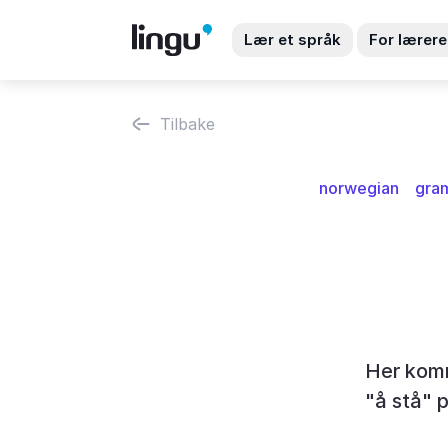
Lær et språk
For lærere
Tilbake
norwegian
gra
Her komm
"å stå" 