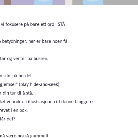
vi fokusere på bare ett ord : STÅ
betydninger, her er bare noen få:
tår og venter på bussen.
 står på bordet.
 gjemsel" (play hide-and-seek)
din tur til å stå...
et vi brukte i illustrasjonen itl denne bloggen :
evet i en bok;
tår det?
 må være nokså gammelt,