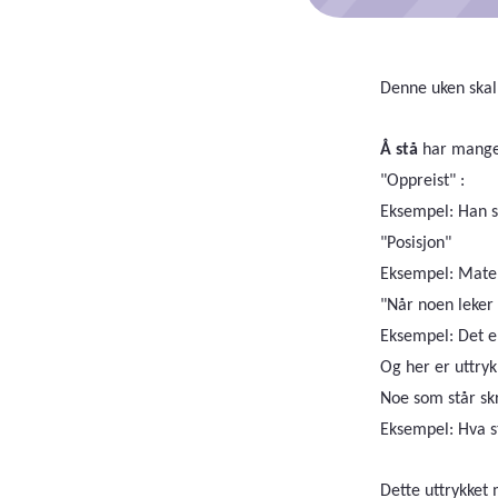
Denne uken skal 
Å stå
har mange 
"Oppreist" :
Eksempel: Han s
"Posisjon"
Eksempel: Maten
"Når noen leker
Eksempel: Det er 
Og her er uttrykk
Noe som står skr
Eksempel: Hva s
Dette uttrykket