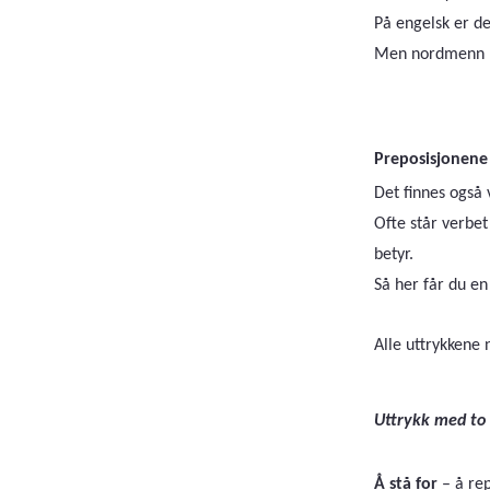
På engelsk er d
Men nordmenn ha
Preposisjonen
Det finnes også
Ofte står verbe
betyr.
Så her får du en
Alle uttrykkene
Uttrykk med to 
Å stå for
– å re