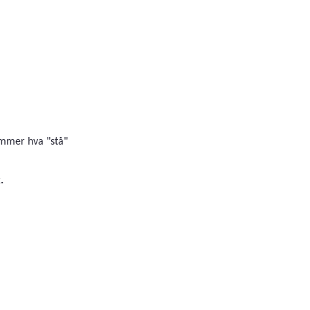
emmer hva "stå"
.