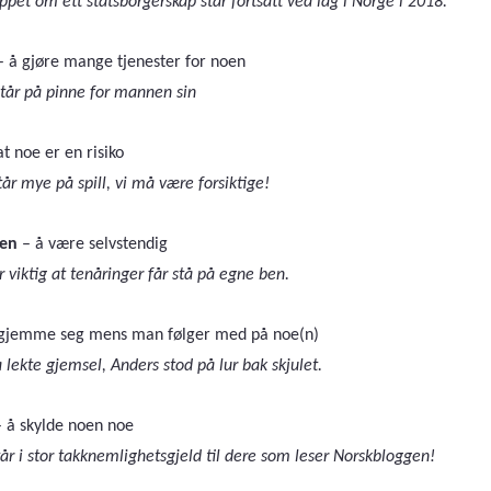
ippet om ett statsborgerskap står fortsatt ved lag i Norge i 2018.
 å gjøre mange tjenester for noen
tår på pinne for mannen sin
at noe er en risiko
tår mye på spill, vi må være forsiktige!
ben
– å være selvstendig
r viktig at tenåringer får stå på egne ben.
 gjemme seg mens man følger med på noe(n)
 lekte gjemsel, Anders stod på lur bak skjulet.
 å skylde noen noe
tår i stor takknemlighetsgjeld til dere som leser Norskbloggen!