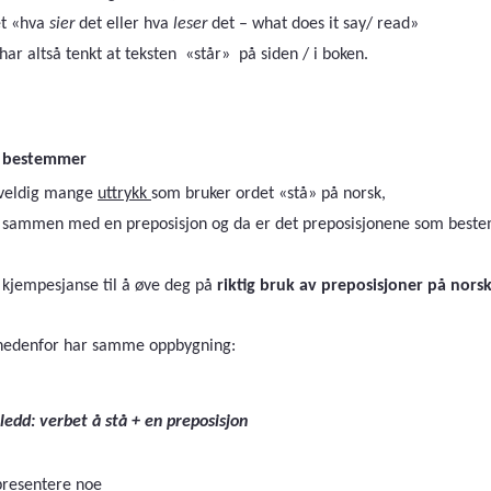
et «hva
sier
det eller hva
leser
det – what does it say/ read»
r altså tenkt at teksten «står» på siden / i boken.
e bestemmer
 veldig mange
uttrykk
som bruker ordet «stå» på norsk,
t sammen med en preposisjon og da er det preposisjonene som best
 kjempesjanse til å øve deg på
riktig bruk av preposisjoner på norsk
 nedenfor har samme oppbygning:
ledd: verbet å stå + en preposisjon
presentere noe