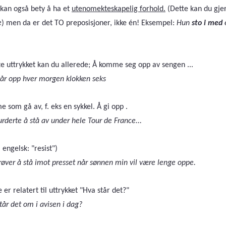
 kan også bety å ha et
utenomekteskapelig forhold.
(Dette kan du gjer
e
) men da er det TO preposisjoner, ikke én!
Eksempel:
Hun
sto i med
e
e uttrykket kan du allerede; Å komme seg opp av sengen ...
tår opp hver morgen klokken seks
som gå av, f. eks en sykkel. Å gi opp .
urderte å stå av under hele Tour de France...
 engelsk: "resist")
røver å stå imot presset når sønnen min vil være lenge oppe.
 er relatert til uttrykket "Hva står det?"
år det om i avisen i dag?