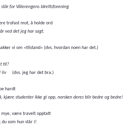
 står for Vålerengens Idrettsforening
re trofast mot, å holde ord
tår ved det jeg har sagt.
akker vi om «tilstand» (dvs. hvordan noen har det.)
 til?
il liv
(dvs. jeg har det bra.)
be hardt
å, kjære studenter ikke gi opp, norsken deres blir bedre og bedre!
 mye, være travelt opptatt
 du som hun står i!