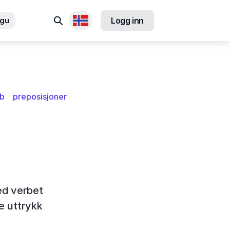
Søk
ngu
Logg inn
Tilgjengelige språk
b
preposisjoner
ed verbet
e uttrykk