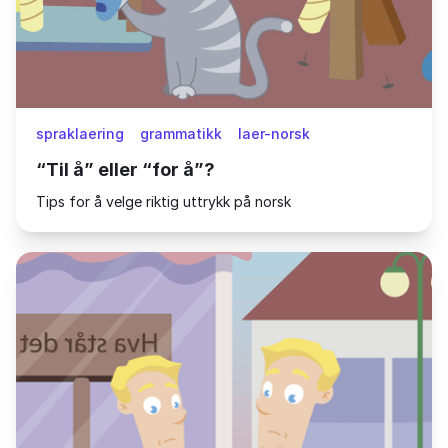
spraklaering
grammatikk
laer-norsk
“Til å” eller “for å”?
Tips for å velge riktig uttrykk på norsk