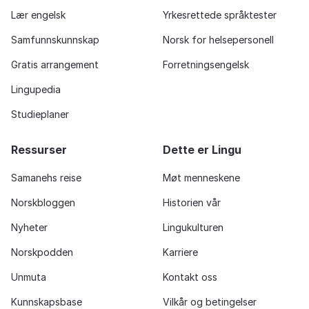
Lær engelsk
Yrkesrettede språktester
Samfunnskunnskap
Norsk for helsepersonell
Gratis arrangement
Forretningsengelsk
Lingupedia
Studieplaner
Ressurser
Dette er Lingu
Samanehs reise
Møt menneskene
Norskbloggen
Historien vår
Nyheter
Lingukulturen
Norskpodden
Karriere
Unmuta
Kontakt oss
Kunnskapsbase
Vilkår og betingelser