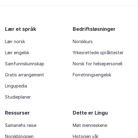
Lær et språk
Bedriftsløsninger
Lær norsk
Norskkurs
Lær engelsk
Yrkesrettede språktester
Samfunnskunnskap
Norsk for helsepersonell
Gratis arrangement
Forretningsengelsk
Lingupedia
Studieplaner
Ressurser
Dette er Lingu
Samanehs reise
Møt menneskene
Norskbloggen
Historien vår