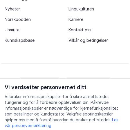
Nyheter
Lingukulturen
Norskpodden
Karriere
Unmuta
Kontakt oss
Kunnskapsbase
Vilkår og betingelser
Vi verdsetter personvernet ditt
iOS app
Android app
Vi bruker informasjonskapsler for å sikre at nettstedet
fungerer og for å forbedre opplevelsen din. Påkrevde
Facebook
Instagram
Youtube
LinkedIn
informasjonskapsler er nødvendige for kjernefunksjonalitet
som betalinger og kundestøtte. Valgfrie sporingskapsler
hjelper oss med å forstå hvordan du bruker nettstedet.
Les
vår personvernerklæring