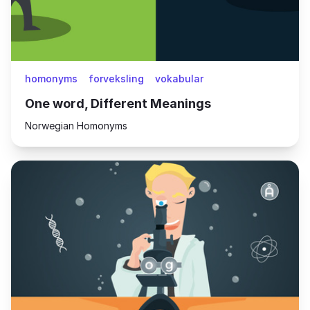
homonyms
forveksling
vokabular
One word, Different Meanings
Norwegian Homonyms