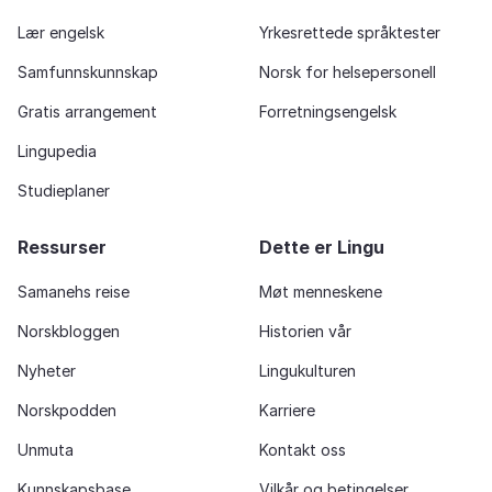
Lær engelsk
Yrkesrettede språktester
Samfunnskunnskap
Norsk for helsepersonell
Gratis arrangement
Forretningsengelsk
Lingupedia
Studieplaner
Ressurser
Dette er Lingu
Samanehs reise
Møt menneskene
Norskbloggen
Historien vår
Nyheter
Lingukulturen
Norskpodden
Karriere
Unmuta
Kontakt oss
Kunnskapsbase
Vilkår og betingelser