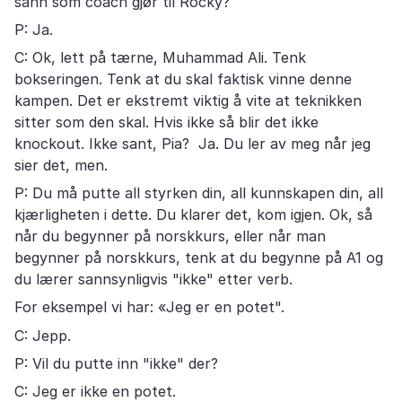
sånn som coach gjør til Rocky?
P: Ja.
C: Ok, lett på tærne, Muhammad Ali. Tenk
bokseringen. Tenk at du skal faktisk vinne denne
kampen. Det er ekstremt viktig å vite at teknikken
sitter som den skal. Hvis ikke så blir det ikke
knockout. Ikke sant, Pia? Ja. Du ler av meg når jeg
sier det, men.
P: Du må putte all styrken din, all kunnskapen din, all
kjærligheten i dette. Du klarer det, kom igjen. Ok, så
når du begynner på norskkurs, eller når man
begynner på norskkurs, tenk at du begynne på A1 og
du lærer sannsynligvis "ikke" etter verb.
For eksempel vi har: «Jeg er en potet".
C: Jepp.
P: Vil du putte inn "ikke" der?
C: Jeg er ikke en potet.