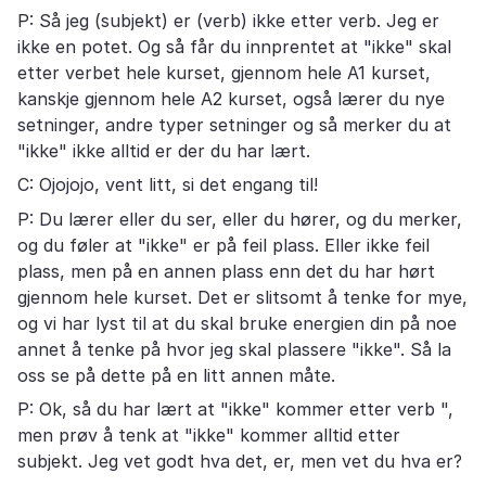
P: Så jeg (subjekt) er (verb) ikke etter verb. Jeg er
ikke en potet. Og så får du innprentet at "ikke" skal
etter verbet hele kurset, gjennom hele A1 kurset,
kanskje gjennom hele A2 kurset, også lærer du nye
setninger, andre typer setninger og så merker du at
"ikke" ikke alltid er der du har lært.
C: Ojojojo, vent litt, si det engang til!
P: Du lærer eller du ser, eller du hører, og du merker,
og du føler at "ikke" er på feil plass. Eller ikke feil
plass, men på en annen plass enn det du har hørt
gjennom hele kurset. Det er slitsomt å tenke for mye,
og vi har lyst til at du skal bruke energien din på noe
annet å tenke på hvor jeg skal plassere "ikke". Så la
oss se på dette på en litt annen måte.
P: Ok, så du har lært at "ikke" kommer etter verb ",
men prøv å tenk at "ikke" kommer alltid etter
subjekt. Jeg vet godt hva det, er, men vet du hva er?