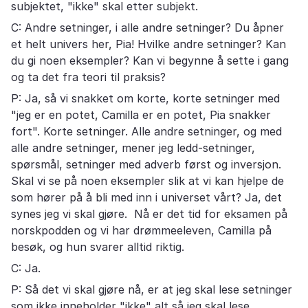
subjektet, "ikke" skal etter subjekt.
C: Andre setninger, i alle andre setninger? Du åpner
et helt univers her, Pia! Hvilke andre setninger? Kan
du gi noen eksempler? Kan vi begynne å sette i gang
og ta det fra teori til praksis?
P: Ja, så vi snakket om korte, korte setninger med
"jeg er en potet, Camilla er en potet, Pia snakker
fort". Korte setninger. Alle andre setninger, og med
alle andre setninger, mener jeg ledd-setninger,
spørsmål, setninger med adverb først og inversjon.
Skal vi se på noen eksempler slik at vi kan hjelpe de
som hører på å bli med inn i universet vårt? Ja, det
synes jeg vi skal gjøre. Nå er det tid for eksamen på
norskpodden og vi har drømmeeleven, Camilla på
besøk, og hun svarer alltid riktig.
C: Ja.
P: Så det vi skal gjøre nå, er at jeg skal lese setninger
som ikke inneholder "ikke" alt så jeg skal lese