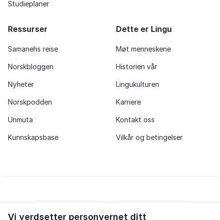
Studieplaner
Ressurser
Dette er Lingu
Samanehs reise
Møt menneskene
Norskbloggen
Historien vår
Nyheter
Lingukulturen
Norskpodden
Karriere
Unmuta
Kontakt oss
Kunnskapsbase
Vilkår og betingelser
Vi verdsetter personvernet ditt
iOS app
Android app