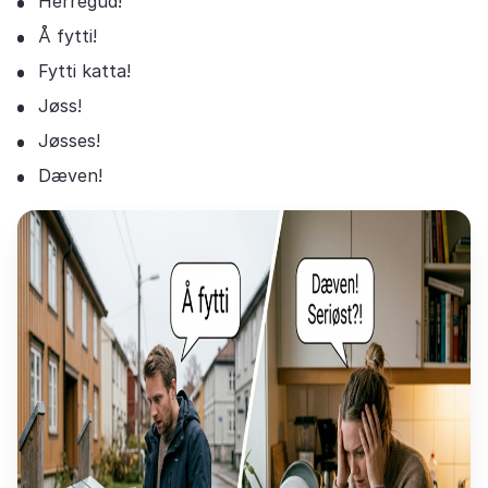
Herregud!
Å fytti!
Fytti katta!
Jøss!
Jøsses!
Dæven!