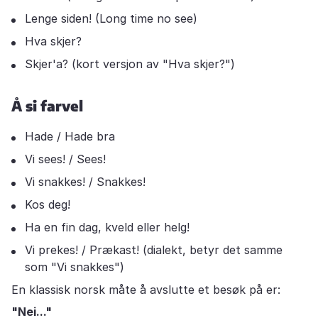
Lenge siden! (Long time no see)
Hva skjer?
Skjer'a? (kort versjon av "Hva skjer?")
Å si farvel
Hade / Hade bra
Vi sees! / Sees!
Vi snakkes! / Snakkes!
Kos deg!
Ha en fin dag, kveld eller helg!
Vi prekes! / Prækast! (dialekt, betyr det samme
som "Vi snakkes")
En klassisk norsk måte å avslutte et besøk på er:
"Nei..."