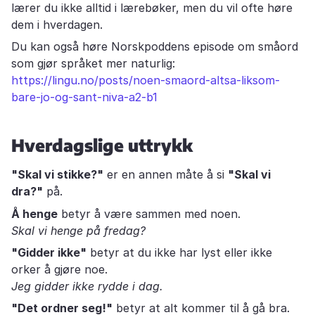
lærer du ikke alltid i lærebøker, men du vil ofte høre
dem i hverdagen.
Du kan også høre Norskpoddens episode om småord
som gjør språket mer naturlig:
https://lingu.no/posts/noen-smaord-altsa-liksom-
bare-jo-og-sant-niva-a2-b1
Hverdagslige uttrykk
"Skal vi stikke?"
er en annen måte å si
"Skal vi
dra?"
på.
Å henge
betyr å være sammen med noen.
Skal vi henge på fredag?
"Gidder ikke"
betyr at du ikke har lyst eller ikke
orker å gjøre noe.
Jeg gidder ikke rydde i dag.
"Det ordner seg!"
betyr at alt kommer til å gå bra.