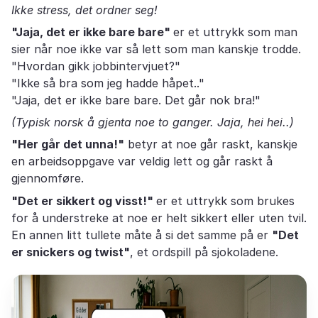
Ikke stress, det ordner seg!
"Jaja, det er ikke bare bare"
er et uttrykk som man
sier når noe ikke var så lett som man kanskje trodde.
"Hvordan gikk jobbintervjuet?"
"Ikke så bra som jeg hadde håpet.."
"Jaja, det er ikke bare bare. Det går nok bra!"
(Typisk norsk å gjenta noe to ganger. Jaja, hei hei..)
"Her går det unna!"
betyr at noe går raskt, kanskje
en arbeidsoppgave var veldig lett og går raskt å
gjennomføre.
"Det er sikkert og visst!"
er et uttrykk som brukes
for å understreke at noe er helt sikkert eller uten tvil.
En annen litt tullete måte å si det samme på er
"Det
er snickers og twist"
, et ordspill på sjokoladene.