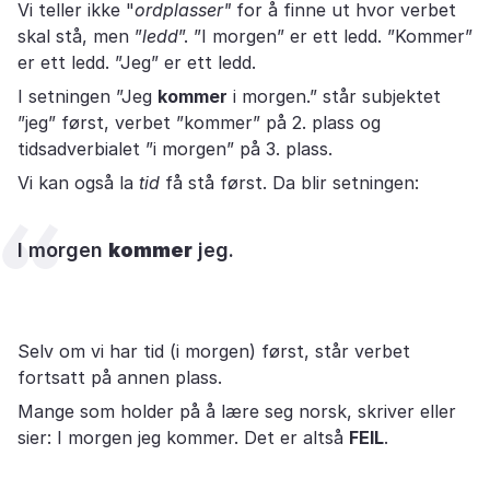
Vi teller ikke "
ord
plasser"
for å finne ut hvor verbet
skal stå, men ”
ledd
”. ”I morgen” er ett ledd. ”Kommer”
er ett ledd. ”Jeg” er ett ledd.
I setningen ”Jeg
kommer
i morgen.” står subjektet
”jeg” først, verbet ”kommer” på 2. plass og
tidsadverbialet ”i morgen” på 3. plass.
Vi kan også la
tid
få stå først. Da blir setningen:
I morgen
kommer
jeg.
Selv om vi har tid (i morgen) først, står verbet
fortsatt på annen plass.
Mange som holder på å lære seg norsk, skriver eller
sier: I morgen jeg kommer. Det er altså
FEIL
.