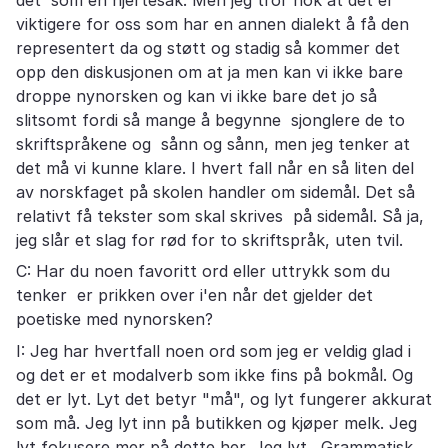
det som en hjertesak. Men jeg tror nok at det er
viktigere for oss som har en annen dialekt å få den
representert da og støtt og stadig så kommer det
opp den diskusjonen om at ja men kan vi ikke bare
droppe nynorsken og kan vi ikke bare det jo så
slitsomt fordi så mange å begynne sjonglere de to
skriftspråkene og sånn og sånn, men jeg tenker at
det må vi kunne klare. I hvert fall når en så liten del
av norskfaget på skolen handler om sidemål. Det så
relativt få tekster som skal skrives på sidemål. Så ja,
jeg slår et slag for rød for to skriftspråk, uten tvil.
C: Har du noen favoritt ord eller uttrykk som du
tenker er prikken over i'en når det gjelder det
poetiske med nynorsken?
I: Jeg har hvertfall noen ord som jeg er veldig glad i
og det er et modalverb som ikke fins på bokmål. Og
det er lyt. Lyt det betyr "må", og lyt fungerer akkurat
som må. Jeg lyt inn på butikken og kjøper melk. Jeg
lyt fokusere mer på dette her. Jeg lyt. Grammatisk