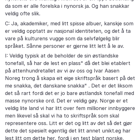
da som er alle forelska i nynorsk ja. Og han snakkar
veldig ofte slik.
C: Ja, akademiker, med litt spisse albuer, kanskje som
er veldig opptatt av nasjonal identiteten, og det å ta
vare på kulturens vugge som da selvfølgelig blir
språket. Sånne personer er gjerne litt lett å le av.
I: Veldig typisk at de beholder de sin østlandske
tonefall, så har de lest en plass" då det blei etablert
på attenhundretallet av vi av oss og Ivar Aasen
Noreg trong å skapa eit eige skriftspråk basert på det
me snakka, det danskane snakka" . Det er det liksom
det så rart fordi det er jo bare østlandsk tonefall med
masse nynorske ord. Det er veldig gøy. Norge er et
veldig lite land vi har litt over fem millioner innbyggere
men likevel så skal vi ha to skriftspråk som skal
representere oss. Litt er det og litt av det så det gjør
dette det spesielt egentlig det litt annet unikt.eg har
lest litt om dette her, fordi i en test blant norske,