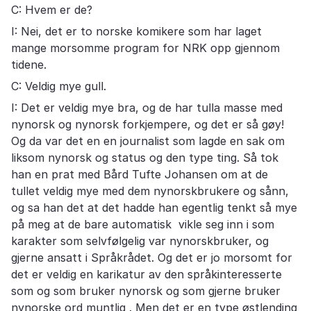
C: Hvem er de?
I: Nei, det er to norske komikere som har laget
mange morsomme program for NRK opp gjennom
tidene.
C: Veldig mye gull.
I: Det er veldig mye bra, og de har tulla masse med
nynorsk og nynorsk forkjempere, og det er så gøy!
Og da var det en en journalist som lagde en sak om
liksom nynorsk og status og den type ting. Så tok
han en prat med Bård Tufte Johansen om at de
tullet veldig mye med dem nynorskbrukere og sånn,
og sa han det at det hadde han egentlig tenkt så mye
på meg at de bare automatisk vikle seg inn i som
karakter som selvfølgelig var nynorskbruker, og
gjerne ansatt i Språkrådet. Og det er jo morsomt for
det er veldig en karikatur av den språkinteresserte
som og som bruker nynorsk og som gjerne bruker
nynorske ord muntlig . Men det er en type østlending