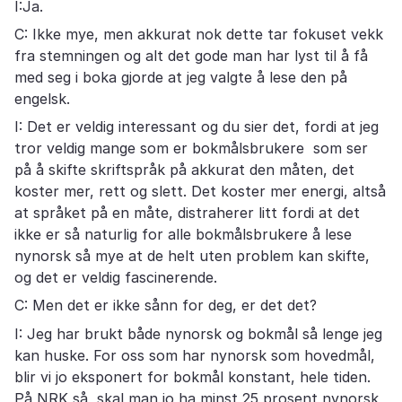
I:Ja.
C: Ikke mye, men akkurat nok dette tar fokuset vekk
fra stemningen og alt det gode man har lyst til å få
med seg i boka gjorde at jeg valgte å lese den på
engelsk.
I: Det er veldig interessant og du sier det, fordi at jeg
tror veldig mange som er bokmålsbrukere som ser
på å skifte skriftspråk på akkurat den måten, det
koster mer, rett og slett. Det koster mer energi, altså
at språket på en måte, distraherer litt fordi at det
ikke er så naturlig for alle bokmålsbrukere å lese
nynorsk så mye at de helt uten problem kan skifte,
og det er veldig fascinerende.
C: Men det er ikke sånn for deg, er det det?
I: Jeg har brukt både nynorsk og bokmål så lenge jeg
kan huske. For oss som har nynorsk som hovedmål,
blir vi jo eksponert for bokmål konstant, hele tiden.
På NRK så skal man jo ha minst 25 prosent nynorsk,