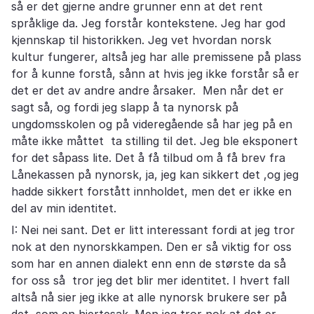
så er det gjerne andre grunner enn at det rent
språklige da. Jeg forstår kontekstene. Jeg har god
kjennskap til historikken. Jeg vet hvordan norsk
kultur fungerer, altså jeg har alle premissene på plass
for å kunne forstå, sånn at hvis jeg ikke forstår så er
det er det av andre andre årsaker. Men når det er
sagt så, og fordi jeg slapp å ta nynorsk på
ungdomsskolen og på videregående så har jeg på en
måte ikke måttet ta stilling til det. Jeg ble eksponert
for det såpass lite. Det å få tilbud om å få brev fra
Lånekassen på nynorsk, ja, jeg kan sikkert det ,og jeg
hadde sikkert forstått innholdet, men det er ikke en
del av min identitet.
I: Nei nei sant. Det er litt interessant fordi at jeg tror
nok at den nynorskkampen. Den er så viktig for oss
som har en annen dialekt enn enn de største da så
for oss så tror jeg det blir mer identitet. I hvert fall
altså nå sier jeg ikke at alle nynorsk brukere ser på