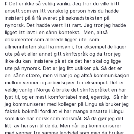
I: Det er ikke så veldig vanlig. Jeg tror du ville blitt
ansett som en litt vanskelig person hvis du hadde
insistert på å få svaret på søknadsteksten på
nynorsk. Det hadde vært litt rart. Jeg tror jeg hadde
ligget litt lavt i en sånn kontekst. Men, altså
dokumenter som allerede ligger ute, som
allmennheten skal ha innsyn i, for eksempel de ligger
ute på et eller annet gitt skriftspråk og da tror jeg
ikke du kan insistere på at de det her skal og ligge
ute på nynorsk. Det er jeg litt usikker på. Så det er
en sånn sfære, men vi har jo òg altså kommunikasjon
mellom venner og arbeidsgiver for eksempel. Det er
veldig vanlig i Norge å bruke det skriftspråket en har
lyst til, og er mest komfortabel med, egentlig. Så når
jeg kommuniserer med kolleger på Lingu så bruker jeg
faktisk bokmål fordi at vi har mange ansatte i Lingu
som ikke har norsk som morsmål. Så da gjør jeg det
litt av hensyn til de da. Men når jeg kommuniserer
med venner fra samme landsdel som meg da bruker