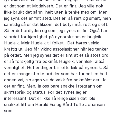
er det som et Modalverb. Det er fint. Jeg ville nok
ikke brukt det sånn helt uten å tenke meg om. Men,
jeg syns det er fint sted. Det er så rart og smalt, men
samtidig så er det liksom, det betyr må, rett og slett.
Så er det ordlyden og som jeg synes er fin. Også har
vi ordet for kjærlighet på nynorsk som er hugleik.
Hugleik. Meir Hugleik til folket. Det høres veldig
kraftig ut. Jeg får viking assosiasjoner når jeg tenker
på ordet. Men jeg synes det er fint at et så stort ord
er så forskjellig fra bokmål. Hugleik, vennleik, altså
vennlighet. Het endinger blir ofte leik på nynorsk. Så
det er mange sterke ord der som har funnet en helt
annen vei, sin egen vei da vekk fra bokmålet der. Ja,
det er fint. Men, la oss bare snakke littegrann om
skriftspråk og status. For det synes jeg er
interessant. Det er ikke så lenge siden det ble
snakket litt om Harald Eia og Bård Tufte Johansen
som..