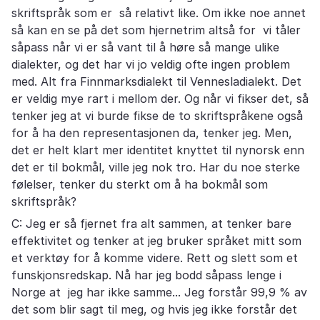
skriftspråk som er så relativt like. Om ikke noe annet
så kan en se på det som hjernetrim altså for vi tåler
såpass når vi er så vant til å høre så mange ulike
dialekter, og det har vi jo veldig ofte ingen problem
med. Alt fra Finnmarksdialekt til Vennesladialekt. Det
er veldig mye rart i mellom der. Og når vi fikser det, så
tenker jeg at vi burde fikse de to skriftspråkene også
for å ha den representasjonen da, tenker jeg. Men,
det er helt klart mer identitet knyttet til nynorsk enn
det er til bokmål, ville jeg nok tro. Har du noe sterke
følelser, tenker du sterkt om å ha bokmål som
skriftspråk?
C: Jeg er så fjernet fra alt sammen, at tenker bare
effektivitet og tenker at jeg bruker språket mitt som
et verktøy for å komme videre. Rett og slett som et
funskjonsredskap. Nå har jeg bodd såpass lenge i
Norge at jeg har ikke samme... Jeg forstår 99,9 % av
det som blir sagt til meg, og hvis jeg ikke forstår det