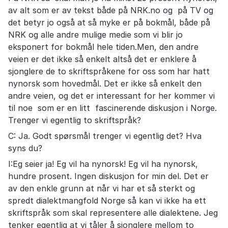
av alt som er av tekst både på NRK.no og på TV og
det betyr jo også at så myke er på bokmål, både på
NRK og alle andre mulige medie som vi blir jo
eksponert for bokmål hele tiden.Men, den andre
veien er det ikke så enkelt altså det er enklere å
sjonglere de to skriftspråkene for oss som har hatt
nynorsk som hovedmål. Det er ikke så enkelt den
andre veien, og det er interessant for her kommer vi
til noe som er en litt fascinerende diskusjon i Norge.
Trenger vi egentlig to skriftspråk?
C: Ja. Godt spørsmål trenger vi egentlig det? Hva
syns du?
I:Eg seier ja! Eg vil ha nynorsk! Eg vil ha nynorsk,
hundre prosent. Ingen diskusjon for min del. Det er
av den enkle grunn at når vi har et så sterkt og
spredt dialektmangfold Norge så kan vi ikke ha ett
skriftspråk som skal representere alle dialektene. Jeg
tenker egentlig at vi tåler å sjonglere mellom to