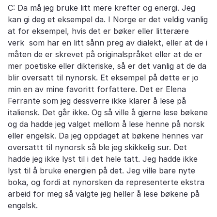
C: Da må jeg bruke litt mere krefter og energi. Jeg
kan gi deg et eksempel da. I Norge er det veldig vanlig
at for eksempel, hvis det er bøker eller litterære
verk som har en litt sånn preg av dialekt, eller at de i
måten de er skrevet på originalspråket eller at de er
mer poetiske eller dikteriske, så er det vanlig at de da
blir oversatt til nynorsk. Et eksempel på dette er jo
min en av mine favoritt forfattere. Det er Elena
Ferrante som jeg dessverre ikke klarer å lese på
italiensk. Det går ikke. Og så ville å gjerne lese bøkene
og da hadde jeg valget mellom å lese henne på norsk
eller engelsk. Da jeg oppdaget at bøkene hennes var
oversattt til nynorsk så ble jeg skikkelig sur. Det
hadde jeg ikke lyst til i det hele tatt. Jeg hadde ikke
lyst til å bruke energien på det. Jeg ville bare nyte
boka, og fordi at nynorsken da representerte ekstra
arbeid for meg så valgte jeg heller å lese bøkene på
engelsk.