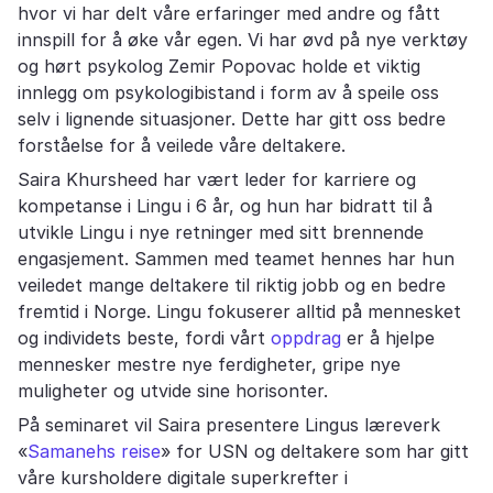
hvor vi har delt våre erfaringer med andre og fått
innspill for å øke vår egen. Vi har øvd på nye verktøy
og hørt psykolog Zemir Popovac holde et viktig
innlegg om psykologibistand i form av å speile oss
selv i lignende situasjoner. Dette har gitt oss bedre
forståelse for å veilede våre deltakere.
Saira Khursheed har vært leder for karriere og
kompetanse i Lingu i 6 år, og hun har bidratt til å
utvikle Lingu i nye retninger med sitt brennende
engasjement. Sammen med teamet hennes har hun
veiledet mange deltakere til riktig jobb og en bedre
fremtid i Norge. Lingu fokuserer alltid på mennesket
og individets beste, fordi vårt
oppdrag
er å hjelpe
mennesker mestre nye ferdigheter, gripe nye
muligheter og utvide sine horisonter.
På seminaret vil Saira presentere Lingus læreverk
«
Samanehs reise
» for USN og deltakere som har gitt
våre kursholdere digitale superkrefter i