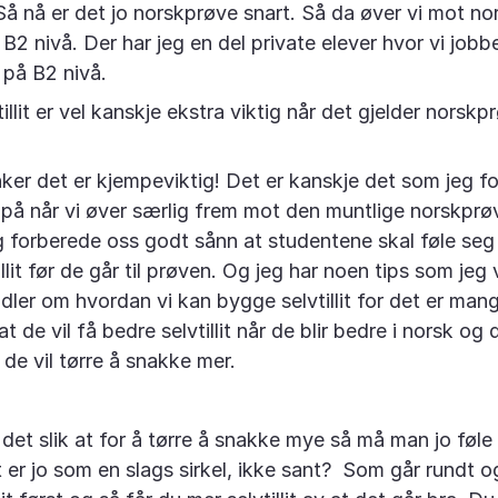
å nå er det jo norskprøve snart. Så da øver vi mot n
B2 nivå. Der har jeg en del private elever hvor vi jobb
på B2 nivå.
illit er vel kanskje ekstra viktig når det gjelder norskp
enker det er kjempeviktig! Det er kanskje det som jeg f
på når vi øver særlig frem mot den muntlige norskpr
 og forberede oss godt sånn at studentene skal føle se
llit før de går til prøven. Og jeg har noen tips som jeg 
ler om hvordan vi kan bygge selvtillit for det er man
at de vil få bedre selvtillit når de blir bedre i norsk og d
de vil tørre å snakke mer.
 det slik at for å tørre å snakke mye så må man jo føl
t er jo som en slags sirkel, ikke sant? Som går rundt o