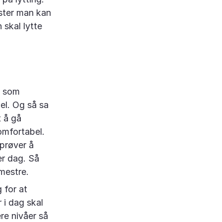
kster man kan
 skal lytte
t som
el. Og så sa
t å gå
omfortabel.
 prøver å
er dag. Så
mestre.
 for at
 i dag skal
re nivåer så