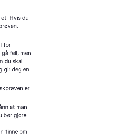
ret. Hvis du
kprøven.
l for
gå feil, men
om du skal
g gir deg en
rskprøven er
sånn at man
u bør gjøre
n finne om