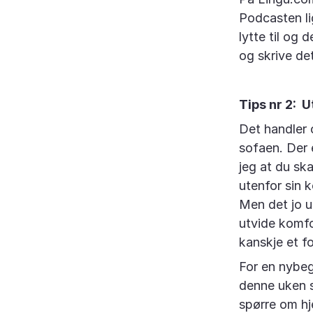
Podcasten li
lytte til og
og skrive de
Tips nr 2: 
Det handler 
sofaen. Der 
jeg at du sk
utenfor sin 
Men det jo ut
utvide komfo
kanskje et f
For en nybeg
denne uken sk
spørre om hj