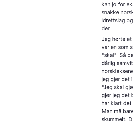
kan jo for e
snakke norsk 
idrettslag o
der.
Jeg hørte et
var en som s
"skal". Så de
dårlig samvit
norskleksene
jeg gjør det 
"Jeg skal gj
gjør jeg det 
har klart de
Man må bare 
skummelt. De