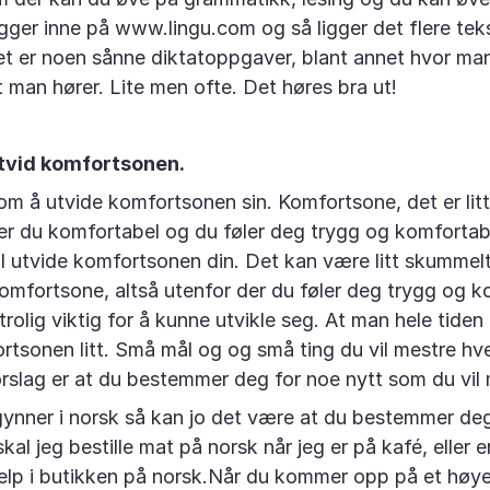
gger inne på www.lingu.com og så ligger det flere te
 det er noen sånne diktatoppgaver, blant annet hvor man
t man hører. Lite men ofte. Det høres bra ut!
Utvid komfortsonen.
om å utvide komfortsonen sin. Komfortsone, det er lit
er du komfortabel og du føler deg trygg og komfortab
al utvide komfortsonen din. Det kan være litt skummel
komfortsone, altså utenfor der du føler deg trygg og k
rolig viktig for å kunne utvikle seg. At man hele tiden
rtsonen litt. Små mål og og små ting du vil mestre hv
orslag er at du bestemmer deg for noe nytt som du vil 
ynner i norsk så kan jo det være at du bestemmer deg
al jeg bestille mat på norsk når jeg er på kafé, eller er
elp i butikken på norsk.Når du kommer opp på et høye