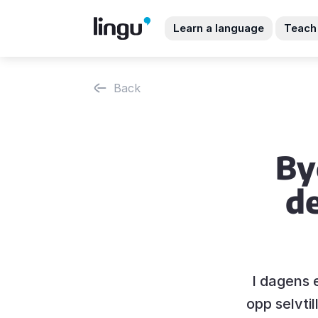
Learn a language
Teach
Back
By
d
I dagens 
opp selvtil