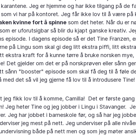
 i karantene. Jeg er hjemme og har ikke tilgang på de f
som vi har på kontoret. Jeg får ikke lov til å være på
aken kvinne fort å spinne
som det heter. Når du er nød
som er uforutsigbar så blir du kjapt ganske kreativ. Je
ns episode. I dagens episode så er det Tine Franzen, 
ne på Lingu som skal gi deg litt ekstra piffi, litt ekstra 
litt ekstra kraft for å kunne tørre å bruke norsken mye
te! Det gjelder om det er på norskprøven eller sånn gen
itt sånn "booster" episode som skal få deg til å føle d
 med det så vil jeg gjerne få lov til å introdusere Ti
t jeg fikk lov til å komme, Camilla! Det er første gang
 Jeg heter Tine og jeg jobber i Lingu i Stavanger. Je
r. Jeg har jobbet i barneskole før, og så har jeg jobbet
erviser jeg mest på nett. Jeg underviser på alle nivåer
tundervisning både på nett men og som jeg møter ansikt 