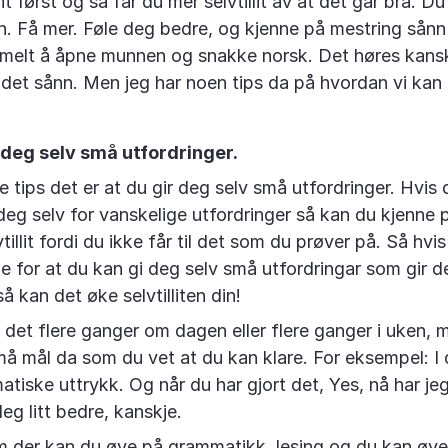
lit først og så får du mer selvtillit av at det går bra. 
din. Få mer. Føle deg bedre, og kjenne på mestring sånn 
elt å åpne munnen og snakke norsk. Det høres kanskje
a det sånn. Men jeg har noen tips da på hvordan vi kan 
i deg selv små utfordringer.
e tips det er at du gir deg selv små utfordringer. Hvis
deg selv for vanskelige utfordringer så kan du kjenne p
vtillit fordi du ikke får til det som du prøver på. Så hvis
tte for at du kan gi deg selv små utfordringar som gir d
å kan det øke selvtilliten din!
 det flere ganger om dagen eller flere ganger i uken, 
må mål da som du vet at du kan klare. For eksempel: I 
atiske uttrykk. Og når du har gjort det, Yes, nå har jeg
eg litt bedre, kanskje.
 der kan du øve på grammatikk, lesing og du kan øve 