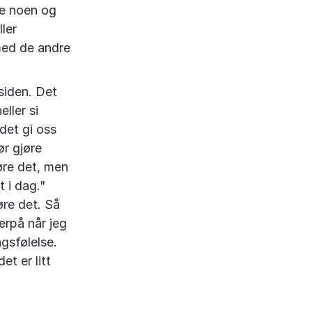
ge noen og
ller
med de andre
siden. Det
ller si
det gi oss
ør gjøre
øre det, men
t i dag."
øre det. Så
erpå når jeg
gsfølelse.
t er litt