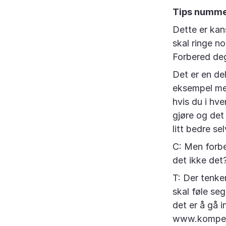
Tips nummer
Dette er kans
skal ringe no
Forbered de
Det er en del
eksempel med
hvis du i hv
gjøre og det
litt bedre selv
C: Men forbe
det ikke det
T: Der tenker
skal føle seg
det er å gå 
www.kompeta