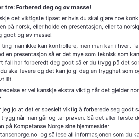
 tre: Forbered deg og øv masse!
kje det viktigste tipset er hvis du skal gjøre noe konk
en på norsk, eller holde en presentasjon, eller ta nors
g godt og øv masse!
 ting man ikke kan kontrollere, men man kan i hvert fal
 en presentasjon så er det mye som teknisk som kan 
ert fall har forberedt deg godt så er du trygg på det s
 du skal levere og det kan jo gi deg en trygghet som o
tillit.
redelse er vel kanskje ekstra viktig når det gjelder no
?
 jeg jo at det er spesielt viktig å forberede seg godt 
 trygg når man går og tar prøven. Så det aller første d
inn på Kompetanse Norge sine hjemmesider
nsenorge.no og så lese all informasjonen som du ka