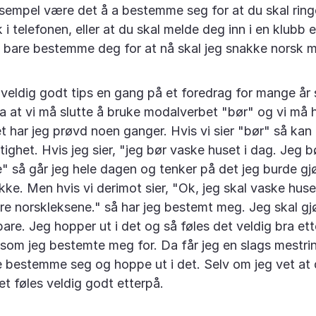
ksempel være det å a bestemme seg for at du skal rin
i telefonen, eller at du skal melde deg inn i en klubb e
g bare bestemme deg for at nå skal jeg snakke norsk 
 veldig godt tips en gang på et foredrag for mange år 
a at vi må slutte å bruke modalverbet "bør" og vi må he
t har jeg prøvd noen ganger. Hvis vi sier "bør" så kan 
tighet. Hvis jeg sier, "jeg bør vaske huset i dag. Jeg b
" så går jeg hele dagen og tenker på det jeg burde gj
ikke. Men hvis vi derimot sier, "Ok, jeg skal vaske huse
øre norskleksene." så har jeg bestemt meg. Jeg skal gj
bare. Jeg hopper ut i det og så føles det veldig bra ett
t som jeg bestemte meg for. Da får jeg en slags mestrin
bestemme seg og hoppe ut i det. Selv om jeg vet at de
t føles veldig godt etterpå.