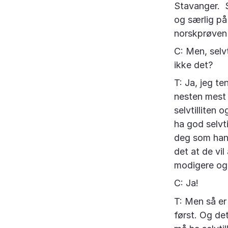
Stavanger. S
og særlig på 
norskprøven 
C: Men, selvt
ikke det?
T: Ja, jeg t
nesten mest 
selvtilliten
ha god selvti
deg som hand
det at de vil 
modigere og 
C: Ja!
T: Men så er
først. Og de