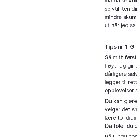
må ha selvtil
selvtilliten 
mindre skumm
ut når jeg s
Tips nr 1: G
Så mitt først
høyt og gir 
dårligere sel
legger til re
opplevelser s
Du kan gjøre
velger det s
lære to idiom
Da føler du d
På Lingu.com