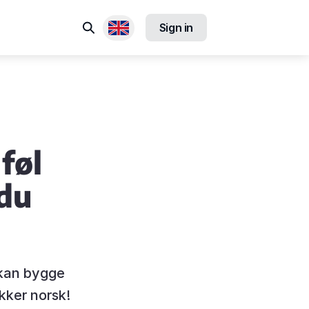
Search
Sign in
Available locales
føl
du
 kan bygge
akker norsk!