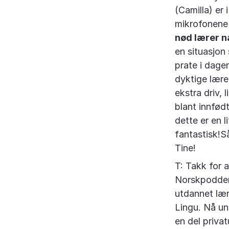
(Camilla) er
mikrofonene 
nød lærer n
en situasjon 
prate i dage
dyktige lærer
ekstra driv, 
blant innfød
dette er en l
fantastisk!Så
Tine!
T: Takk for a
Norskpodden!
utdannet lære
Lingu. Nå und
en del priva