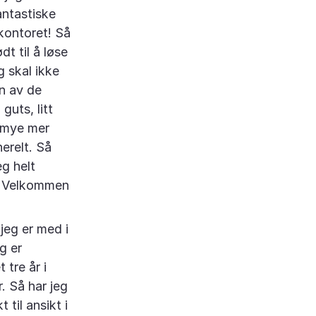
antastiske
 kontoret! Så
t til å løse
g skal ikke
en av de
guts, litt
, mye mer
erelt. Så
eg helt
ne! Velkommen
 jeg er med i
g er
 tre år i
. Så har jeg
til ansikt i