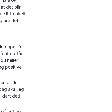
Du må øke
at det blir
 litt enkelt
gjøre det.
 du gaper for
å at du får
 du heller
eg positive
men at du
dag skal jeg
 klart det!
på lytting.