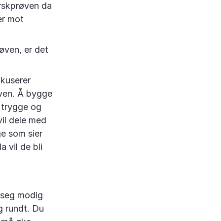
orskprøven da
er mot
røven, er det
okuserer
øven. Å bygge
g trygge og
vil dele med
ge som sier
a vil de bli
e seg modig
g rundt. Du