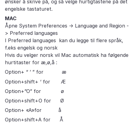
ønsker å skrive på, og så velge hurtigtastene på det
engelske tastaturet.
MAC
Åpne System Preferences -> Language and Region -
> Preferred languages
I Preferred languages kan du legge til flere språk,
f.eks engelsk og norsk
Hvis du velger norsk vil Mac automatisk ha følgende
hurtitaster for æ,ø,å :
Option+ “ ’ ” for æ
Option+shift+ ‘ for Æ
Option+”O” for ø
Option+shift+O for Ø
Option+ «A»for å
Option+shift+A for Å