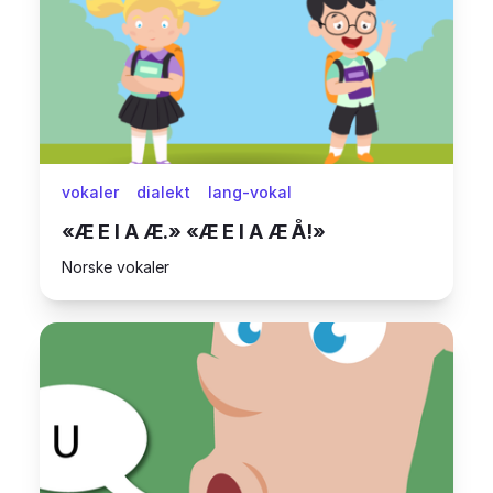
vokaler
dialekt
lang-vokal
«Æ E I A Æ.» «Æ E I A Æ Å!»
Norske vokaler