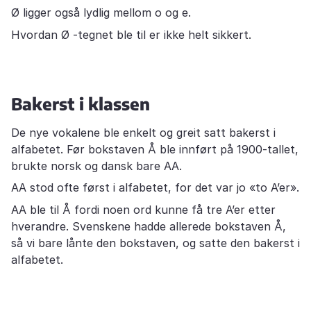
Ø ligger også lydlig mellom o og e.
Hvordan Ø -tegnet ble til er ikke helt sikkert.
Bakerst i klassen
De nye vokalene ble enkelt og greit satt bakerst i
alfabetet. Før bokstaven Å ble innført på 1900-tallet,
brukte norsk og dansk bare AA.
AA stod ofte først i alfabetet, for det var jo «to A’er».
AA ble til Å fordi noen ord kunne få tre A’er etter
hverandre. Svenskene hadde allerede bokstaven Å,
så vi bare lånte den bokstaven, og satte den bakerst i
alfabetet.