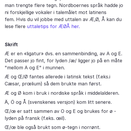
man trengte flere tegn. Nordboernes språk hadde jo
ni forskjellige vokaler i talemålet mot latinens
fem. Hvis du vil jobbe med uttalen av Æ,Ø, Å kan du
lese flere
uttaletips for ÆØÅ her.
Skrift
Æ er en «ligatur» dvs. en sammenbinding, av A og E.
Det passer jo fint, for lyden /æ/ ligger jo på en måte
"mellom A og E" i munnen.
Æ og Œ/Ø fantes allerede i latinsk tekst (f.eks.i
Cæsar, prœlium) så dem brukte man først.
Æ og Ø kom i bruk i nordiske språk i middelalderen.
Ä, Ö og Å (svenskenes versjon) kom litt senere.
Œ/œ er satt sammen av O og E og brukes for ø -
lyden på fransk (f.eks. œil).
Œ/œ ble også brukt som ø-tegn i norrønt.