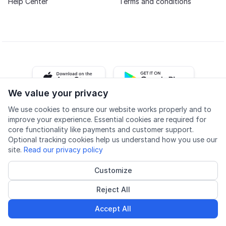
Help Center
Terms and conditions
iOS app
Android app
We value your privacy
We use cookies to ensure our website works properly and to
Facebook
Instagram
Youtube
LinkedIn
improve your experience. Essential cookies are required for
core functionality like payments and customer support.
Optional tracking cookies help us understand how you use our
site.
Read our privacy policy
Customize
Accessibility
Quality
Privacy policy
Cookie settings
Reject All
© 2026 Lingu AS
Accredited course provider
Accept All