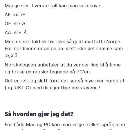
Mange sier: I verste fall kan man vel skrive:
AE for Æ
OE elle Ø
AA eller Å
Men en slik taktikk blir ikke så godt mottatt i Norge.
For nordmenn er ae,oe,aa slett ikke det samme som
æ,ø,å.
Norskbloggen anbefaler at du venner deg til å finne
og bruke de norske tegnene på PC'en.
Det er rett og slett fordi det ser så mye mer norsk ut
(og RIKTIG) med de egentlige bokstavene !
Så hvordan gjør jeg det?
For både Mac og PC kan man velge hvilket språk man