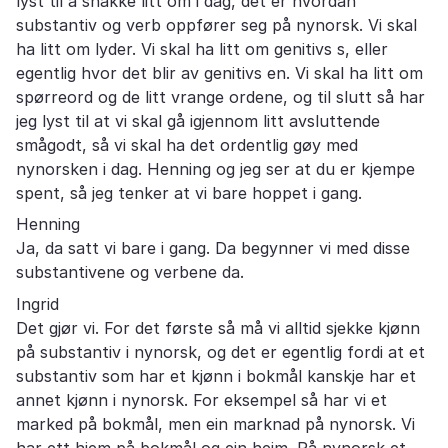
lyst til å snakke litt om i dag, det er hvordan
substantiv og verb oppfører seg på nynorsk. Vi skal
ha litt om lyder. Vi skal ha litt om genitivs s, eller
egentlig hvor det blir av genitivs en. Vi skal ha litt om
spørreord og de litt vrange ordene, og til slutt så har
jeg lyst til at vi skal gå igjennom litt avsluttende
smågodt, så vi skal ha det ordentlig gøy med
nynorsken i dag. Henning og jeg ser at du er kjempe
spent, så jeg tenker at vi bare hoppet i gang.
Henning
Ja, da satt vi bare i gang. Da begynner vi med disse
substantivene og verbene da.
Ingrid
Det gjør vi. For det første så må vi alltid sjekke kjønn
på substantiv i nynorsk, og det er egentlig fordi at et
substantiv som har et kjønn i bokmål kanskje har et
annet kjønn i nynorsk. For eksempel så har vi et
marked på bokmål, men ein marknad på nynorsk. Vi
har ett hjem på bokmål og ein heim. På nynorsk et