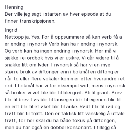
Henning
Der ville jeg sagt i starten av hver episode at du
finner transkripsjonen.
Ingrid
Nettopp ja. Yes. For å oppsummere så kan verb få a
er ending i nynorsk Verb kan ha r ending i nynorsk.
Og verb kan ha ingen endring i nynorsk. Her må vi
sjekke i ei ordbok hvis vi er usikre. Vi går videre til å
snakke litt om lyder. I nynorsk så har vi en mye
større bruk av diftonger enn i bokmål en diftong er
når to eller flere vokaler kommer etter hverandre i et
ord. I bokmål har vi for eksempel wet, mens i nynorsk
så bruker vi vet ble blir til blei grøt. Bli til graut. Brev
blir til brev. Løs blir til lausegen blir til eigenen blir til
en eitt blir til et øket blir til auke. Rødt blir til rød og
trøtt blir til trøtt. Den er faktisk litt vanskelig å uttale
trøtt, for her skal du ha både fokus på diftongen,
men du har også en dobbel konsonant. I tillegg så