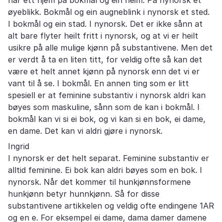
øyeblikk. Bokmål og ein augneblink i nynorsk et sted.
I bokmål og ein stad. I nynorsk. Det er ikke sånn at
alt bare flyter heilt fritt i nynorsk, og at vi er heilt
usikre på alle mulige kjønn på substantivene. Men det
er verdt å ta en liten titt, for veldig ofte så kan det
være et helt annet kjønn på nynorsk enn det vi er
vant til å se. I bokmål. En annen ting som er litt
spesiell er at feminine substantiv i nynorsk aldri kan
bøyes som maskuline, sånn som de kan i bokmål. I
bokmål kan vi si ei bok, og vi kan si en bok, ei dame,
en dame. Det kan vi aldri gjøre i nynorsk.
Ingrid
I nynorsk er det helt separat. Feminine substantiv er
alltid feminine. Ei bok kan aldri bøyes som en bok. I
nynorsk. Når det kommer til hunkjønnsformene
hunkjønn betyr hunnkjønn. Så for disse
substantivene artikkelen og veldig ofte endingene 1AR
og en e. For eksempel ei dame, dama damer damene