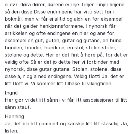
ei dør, døra dører, dørene ei linje. Linjer. Linjer linjene
så den disse Disse endringene har vi jo sett før i
bokmål, men vi får ei alltid og aldri en for eksempel
når det gjelder hankjønnsformene. I nynorsk får
artikkelen og ofte endingene en n ar og ane for
eksempel en gut, guten, gutar og gutane, en hund,
hunden, hunder, hundene, en stol, stolen stoler,
stolane og dette. Her er det fint å høre på, for det er
veldig ofte Så er det jo dette her vi forbinder med
nynorsk, disse gutar gutane. Stolen, stolene, disse
disse a, r og a ned endingene. Veldig flott! Ja, det er
litt flott vi. Vi kommer litt tilbake til vikingtiden.
Ingrid
Her gjør vi det litt sånn i vi får litt assosiasjoner til litt
sånn staut.
Henning
Ja, det blir litt gammelt og kanskje litt litt staselig. Ja,
listen.