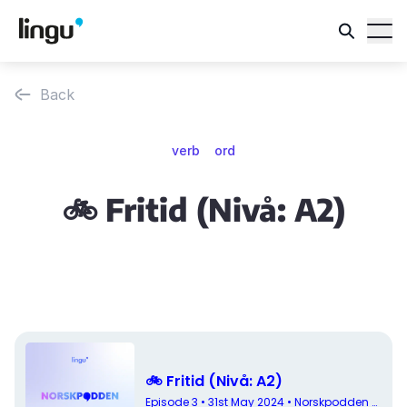
Back
verb
ord
🚲 Fritid (Nivå: A2)