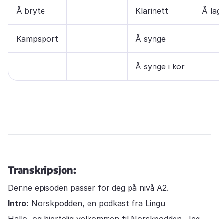
Å bryte
Klarinett
Å la
Kampsport
Å synge
Å synge i kor
Transkripsjon:
Denne episoden passer for deg på nivå A2.
Intro:
Norskpodden, en podkast fra Lingu
Hallo, og hjertelig velkommen til Norskpodden. Jeg