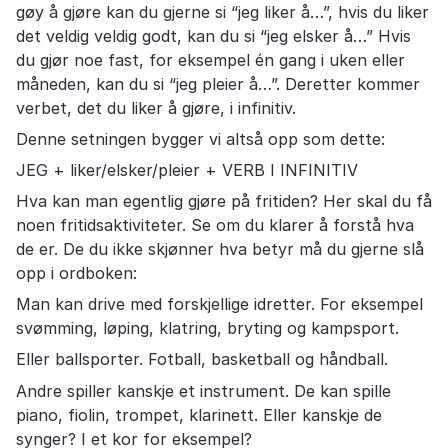
gøy å gjøre kan du gjerne si “jeg liker å…”, hvis du liker
det veldig veldig godt, kan du si “jeg elsker å…” Hvis
du gjør noe fast, for eksempel én gang i uken eller
måneden, kan du si “jeg pleier å…”. Deretter kommer
verbet, det du liker å gjøre, i infinitiv.
Denne setningen bygger vi altså opp som dette:
JEG + liker/elsker/pleier + VERB I INFINITIV
Hva kan man egentlig gjøre på fritiden? Her skal du få
noen fritidsaktiviteter. Se om du klarer å forstå hva
de er. De du ikke skjønner hva betyr må du gjerne slå
opp i ordboken:
Man kan drive med forskjellige idretter. For eksempel
svømming, løping, klatring, bryting og kampsport.
Eller ballsporter. Fotball, basketball og håndball.
Andre spiller kanskje et instrument. De kan spille
piano, fiolin, trompet, klarinett. Eller kanskje de
synger? I et kor for eksempel?