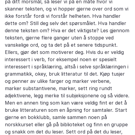
på ditt morsmål, så leser vi på en måte hvor vi
skanner teksten, og vi hopper gjerne over ord som vi
ikke forstår fordi vi forstår helheten. Hva handler
dette om? Still deg selv det spørsmålet. Hva handler
denne teksten om? Hva er det viktigste? Les gjennom
teksten, gjerne flere ganger uten å stoppe ved
vanskelige ord, og ta det på et senere tidspunkt.
Ellers, gjør det som motiverer deg. Hvis du er veldig
interessert i verb, for eksempel noen er spesielt
interessert i språklæring, altså i selve språklæringen i
grammatikk, okey, bruk litteratur til det. Kjøp tusjer
og penner av ulike farger og marker verbene,
marker substantivene, marker, sett ring rundt
adjektivene, legg merke til subjeksjonene og så videre.
Men en annen ting som kan være veldig fint er det å
bruke litteraturen som en åpning for samtaler. Start
gjerne en bokklubb, samle sammen noen på
norskkurset eller gå på biblioteket og finn en gruppe
og snakk om det du leser. Sett ord på det du leser,