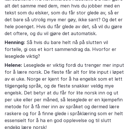
alt det samme med dem, men hvis du jobber med en
tekst som du elsker, som du får stor glede av, så er
det bare så utrolig mye mer gøy, ikke sant? Og det er
hele poenget. Hvis du får glede av det, så vil du gjøre
det oftere, og du vil gjøre det automatisk.
Henning:
Så hvis du bare helt nå på slutten vil
fortelle, gi oss et kort sammendrag da. Hvorfor er
leseglede viktig?
Helene:
Leseglede er viktig fordi du trenger mer input
for å lære norsk. De fleste får alt for lite input i løpet
av ei uke. Norge er kjent for å ha engelsk som et lett
tilgjengelig språk, og de fleste snakker veldig mye
engelsk. Det betyr at du får for lite norsk inn og ut
per uke eller per måned, så leseglede er en kjempefin
metode for å få mer inn av språket og dermed lære
raskere og for å finne glede i språklæring som er helt
essensielt for å ha en god opplevelse og til slutt
endelig lære norsk!