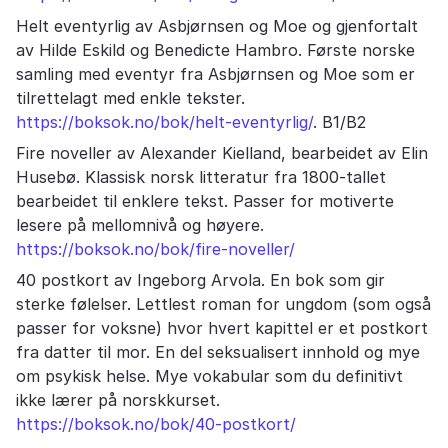
Helt eventyrlig av Asbjørnsen og Moe og gjenfortalt
av Hilde Eskild og Benedicte Hambro. Første norske
samling med eventyr fra Asbjørnsen og Moe som er
tilrettelagt med enkle tekster.
https://boksok.no/bok/helt-eventyrlig/
. B1/B2
Fire noveller av Alexander Kielland, bearbeidet av Elin
Husebø. Klassisk norsk litteratur fra 1800-tallet
bearbeidet til enklere tekst. Passer for motiverte
lesere på mellomnivå og høyere.
https://boksok.no/bok/fire-noveller/
40 postkort av Ingeborg Arvola. En bok som gir
sterke følelser. Lettlest roman for ungdom (som også
passer for voksne) hvor hvert kapittel er et postkort
fra datter til mor. En del seksualisert innhold og mye
om psykisk helse. Mye vokabular som du definitivt
ikke lærer på norskkurset.
https://boksok.no/bok/40-postkort/