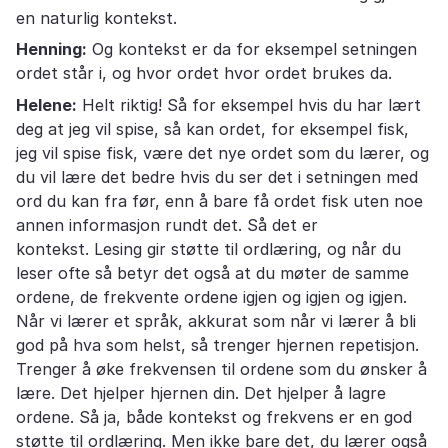
en naturlig kontekst.
Henning:
Og kontekst er da for eksempel setningen
ordet står i, og hvor ordet hvor ordet brukes da.
Helene:
Helt riktig! Så for eksempel hvis du har lært
deg at jeg vil spise, så kan ordet, for eksempel fisk,
jeg vil spise fisk, være det nye ordet som du lærer, og
du vil lære det bedre hvis du ser det i setningen med
ord du kan fra før, enn å bare få ordet fisk uten noe
annen informasjon rundt det. Så det er
kontekst. Lesing gir støtte til ordlæring, og når du
leser ofte så betyr det også at du møter de samme
ordene, de frekvente ordene igjen og igjen og igjen.
Når vi lærer et språk, akkurat som når vi lærer å bli
god på hva som helst, så trenger hjernen repetisjon.
Trenger å øke frekvensen til ordene som du ønsker å
lære. Det hjelper hjernen din. Det hjelper å lagre
ordene. Så ja, både kontekst og frekvens er en god
støtte til ordlæring. Men ikke bare det, du lærer også