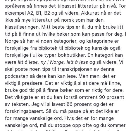
språkene så finnes det tilpasset litteratur på nivå. For
eksempel A2, B1, B2 og så videre. Akkurat nå er det
ikke så mye litteratur på norsk som har den
klassifiseringen. Mitt beste tips er å, du må bruke litt
tid på å finne ut hvilke bøker som kan passe for deg. I
Norge så har vi noen kategorier, og kategoriene er
forskjellige fra bibliotek til bibliotek og kanskje også
forskjellige i ulike typer bokbutikker. En kategori kan
være
litt å lese, ny i Norge, lett å lese
og så videre. Vi
skal poste noen tips til transkripsjonen av denne
podcasten så dere kan kan lese. Men men, det er
viktig å presisere. Det er viktig å si at dere må finne,
bruke god tid på å finne bøker som er riktig for dere.
Det viktigste er at du kan forstå omtrent 90 prosent
av teksten. Jeg vil si lavest 86 prosent og det er
forskningsbasert. Så du må passe på at det ikke er
for mange vanskelige ord. Hvis det er for mange
vanskelige ord, må du stoppe opp ofte og du kommer