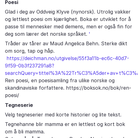
Poesi
Glad i deg av Oddveig Klyve (nynorsk). Utrolig vakker
og lettlest poesi om kjærlighet. Boka er utviklet for å
passe til mennesker med demens, men er også fin for
deg som lærer det norske språket.
'
Tråder av tårer av Maud Angelica Behn. Sterke dikt
om sorg, tap og håp.
https://deichman.no/utgivelse/55f3a11b-ec6c-40d7-
9f59-0b3f237291a8?
searchQuery=tittel%3A%22Tr%C3%A5der+av+t%C3%
Ren poesi, en poesisamling fra ulike norske og
skandinaviske forfattere. https://boksok.no/bok/ren-
poesi/
Tegneserie
Velg tegneserier med korte historier og lite tekst.
Tegnehanne blir mamma er en lettlest og kort bok
om å bli mamma.