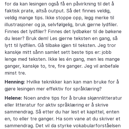
for da kan lesingen også få en påvirkning til det å
faktisk prate, altså output. Så det finnes veldig,
veldig mange tips. Ikke stoppe opp, legg merke til
illustrasjoner og ja, selvfølgelig, bruk gjerne lydfiler.
Finnes det lydfiler? Finnes det lydbøker til de bøkene
du leser? Bruk dem! Les gjerne teksten en gang, så
lytt til lydfilen. Gå tilbake igjen til teksten. Jeg tror
kanskje mitt sånn samlet sett beste tips er: jobb
lenge med teksten. Ikke les én gang, men les mange
ganger, kanskje to, tre, fire ganger. Jeg vil anbefale
minst tre.
Henning:
Hvilke teknikker kan kan man bruke for å
gjøre lesingen mer effektiv for språklæring?
Helene:
Noen andre tips for å bruke skjønnlitteratur
eller litteratur for aktiv språklæring er å skrive
sammendrag. Så etter du har lest et kapittel, enten
en, to eller tre ganger. Ha som vane at du skriver et
sammendrag. Det vil da styrke vokabularforståelsen