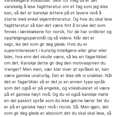
vanskeligere vokabular. Selv for meg så er det
vanskelig å lese faglitteratur om et fag som jeg ikke
kan, så det er kanskje lettere på et lavere nivå å
starte med enkel skjønnlitteratur. Og hvis du skal lese
faglitteratur så kan det være fint å bruke det som
finnes i lærebøkene for norsk, for de har ordlister og
oppfølgingsspørsmål og så videre. Når det er
sagt, les det som gir deg glede. Hvis du er
superinteressert i kunstig intelligens eller gitar eller
biler, hva enn det skulle være, så les en fagartikkel
om det. Kanskje dette gir deg den motivasjonen du
trenger? Men men, vær klar over at språket er, kan
være ganske unaturlig. Det er ikke slik vi snakker. Når
det er fagartikler så er det jo en annen type språk
som det også er på engelsk, og vokabularet vil være
på et ganske høyt nivå. Og du vil også kanskje møte
en del passivt språk som du ikke gjerne lærer før du
er på et ganske høyt nivå i norsk. Så. Men igjen, det
som gir deg glede er absolutt det du skal skal lese, så