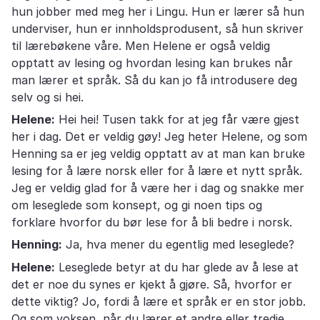
hun jobber med meg her i Lingu. Hun er lærer så hun
underviser, hun er innholdsprodusent, så hun skriver
til lærebøkene våre. Men Helene er også veldig
opptatt av lesing og hvordan lesing kan brukes når
man lærer et språk. Så du kan jo få introdusere deg
selv og si hei.
Helene:
Hei hei! Tusen takk for at jeg får være gjest
her i dag. Det er veldig gøy! Jeg heter Helene, og som
Henning sa er jeg veldig opptatt av at man kan bruke
lesing for å lære norsk eller for å lære et nytt språk.
Jeg er veldig glad for å være her i dag og snakke mer
om leseglede som konsept, og gi noen tips og
forklare hvorfor du bør lese for å bli bedre i norsk.
Henning:
Ja, hva mener du egentlig med leseglede?
Helene:
Leseglede betyr at du har glede av å lese at
det er noe du synes er kjekt å gjøre. Så, hvorfor er
dette viktig? Jo, fordi å lære et språk er en stor jobb.
Og som voksen, når du lærer et andre eller tredje