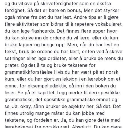
og du vil øve på skriveferdigheter som en ekstra
ferdighet. Så det er bare en bonus, Men det styrker
også minne fra det du har lest. Andre tips er å gjøre
flere aktiviteter som bidrar til å repetere vokabularet
du kan lage flashcards. Det finnes flere apper hvor
du kan skrive inn de ordene du vil lære, eller du kan
bruke lapper og henge opp. Men, når du har lest en
tekst, bruk de ordene du har lært, enten ved å skrive
setninger eller lage ordlister, eller å bruke de mens du
prater. Og det å ta og bruke tekstene for
grammatikkforståelse Hvis du har vært på et norsk
kurs, eller du har gjort en leksjon i en lærebok om et
emne, for eksempel adjektiv, gå inn i den boken du
leser. Se på et kapittel. Legg merke til den spesifikke
grammatiske, det spesifikke grammatiske emnet og
se. Ja, okay, sånn bruker de adjektiv her. Så det. Det
finnes utrolig mange måter du kan jobbe med
tekstene, og fordelen er. Ja, du kan gjøre dette med
lærebøkene i fra norskkurset. Absolutt. Du kan gjøre