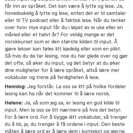
får inn av språket. Det kan være å lytte og lese. Ja,
hovedsakelig å lytte og lese, enten det er til samtaler
eller til TV podcast eller å faktisk lese. Når du tenker
over hvor mye input får du i løpet av ei uke eller en
måned eller et halvt år? For veldig mange er det
norskkurset som er den største kilden til input. Å
gjøre lekser kan føles litt kjedelig eller som en plikt.
Så hvis du da tar lesing, noe du har glede over og gjør
det ofte, så øker du input, og det betyr at du øker
dine muligheter for å lære språket, altså lære mer
vokabular og trene på ferdigheten å lese.
Henning:
Jeg forstår. La oss se litt på hvilke fordeler
lesing kan ha når det kommer til å lære norsk.
Helene:
Ja, så som jeg sa, er lesing en god kilde til
input. Men la oss se litt nærmere på hva det betyr.
For å lære ord. For å bygge ditt vokabular, så trenger
du å bli, ja, du trenger å få ordene i input. Den beste
måten å lære ord er å lære dem i kontekst og gjerne