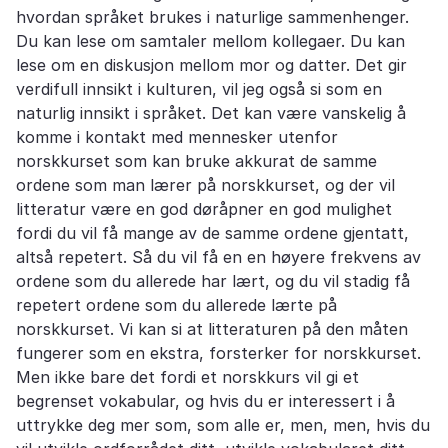
hvordan språket brukes i naturlige sammenhenger.
Du kan lese om samtaler mellom kollegaer. Du kan
lese om en diskusjon mellom mor og datter. Det gir
verdifull innsikt i kulturen, vil jeg også si som en
naturlig innsikt i språket. Det kan være vanskelig å
komme i kontakt med mennesker utenfor
norskkurset som kan bruke akkurat de samme
ordene som man lærer på norskkurset, og der vil
litteratur være en god døråpner en god mulighet
fordi du vil få mange av de samme ordene gjentatt,
altså repetert. Så du vil få en en høyere frekvens av
ordene som du allerede har lært, og du vil stadig få
repetert ordene som du allerede lærte på
norskkurset. Vi kan si at litteraturen på den måten
fungerer som en ekstra, forsterker for norskkurset.
Men ikke bare det fordi et norskkurs vil gi et
begrenset vokabular, og hvis du er interessert i å
uttrykke deg mer som, som alle er, men, men, hvis du