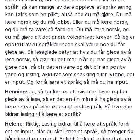
språk, så kan mange av dere oppleve at språklæring
kan føles som en plikt, altså noe du må gjøre. Du må
lære norsk og du må jobbe. Eller du må lære norsk,
og du må ta vare på familien. Du må lære norsk, og
du må gjøre alt det andre voksenlivet krever. Så jeg er
opptatt av at språklæringen skal være noe du får
glede av. Så leseglede betyr at hvis du får glede av å
lese norsk, så gjør du det mer. Når du har glede av å
gjøre noe, så blir det en vane og det blir en positiv
vane og lesing, akkurat som snakking eller lytting, det
er input. Og for å lære et språk, så må du ha input.
Henning:
Ja, så tanken er at hvis man leser og har
glede av å lese, så er det en fin måte å ha glede av å
lære norsk på eller et annet andrespråk. Så hvordan
bidrar lesing til å lære et språk?
Helene:
Riktig. Lesing bidrar til å lære et språk fordi
det er input. Når du skal lære et språk, så trenger du
både input og output. Enkelt forklart er input alt du