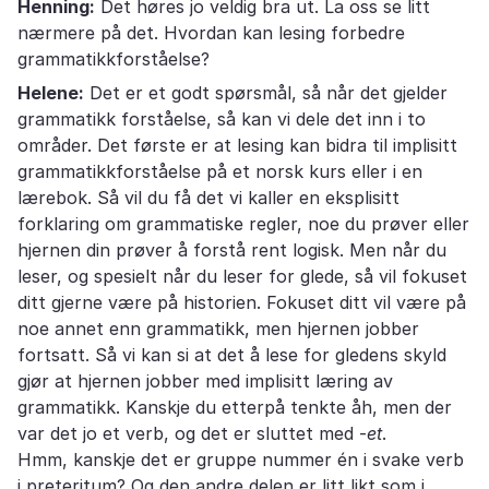
Henning:
Det høres jo veldig bra ut. La oss se litt
nærmere på det. Hvordan kan lesing forbedre
grammatikkforståelse?
Helene:
Det er et godt spørsmål, så når det gjelder
grammatikk forståelse, så kan vi dele det inn i to
områder. Det første er at lesing kan bidra til implisitt
grammatikkforståelse på et norsk kurs eller i en
lærebok. Så vil du få det vi kaller en eksplisitt
forklaring om grammatiske regler, noe du prøver eller
hjernen din prøver å forstå rent logisk. Men når du
leser, og spesielt når du leser for glede, så vil fokuset
ditt gjerne være på historien. Fokuset ditt vil være på
noe annet enn grammatikk, men hjernen jobber
fortsatt. Så vi kan si at det å lese for gledens skyld
gjør at hjernen jobber med implisitt læring av
grammatikk. Kanskje du etterpå tenkte åh, men der
var det jo et verb, og det er sluttet med -
et
.
Hmm, kanskje det er gruppe nummer én i svake verb
i preteritum? Og den andre delen er litt likt som i