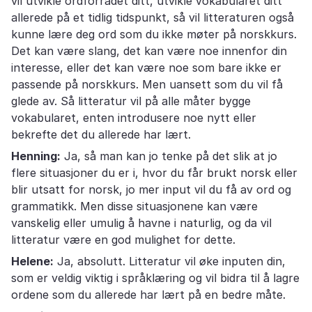
vil utvikle ordforrådet ditt, utvikle vokabularet ditt
allerede på et tidlig tidspunkt, så vil litteraturen også
kunne lære deg ord som du ikke møter på norskkurs.
Det kan være slang, det kan være noe innenfor din
interesse, eller det kan være noe som bare ikke er
passende på norskkurs. Men uansett som du vil få
glede av. Så litteratur vil på alle måter bygge
vokabularet, enten introdusere noe nytt eller
bekrefte det du allerede har lært.
Henning:
Ja, så man kan jo tenke på det slik at jo
flere situasjoner du er i, hvor du får brukt norsk eller
blir utsatt for norsk, jo mer input vil du få av ord og
grammatikk. Men disse situasjonene kan være
vanskelig eller umulig å havne i naturlig, og da vil
litteratur være en god mulighet for dette.
Helene:
Ja, absolutt. Litteratur vil øke inputen din,
som er veldig viktig i språklæring og vil bidra til å lagre
ordene som du allerede har lært på en bedre måte.