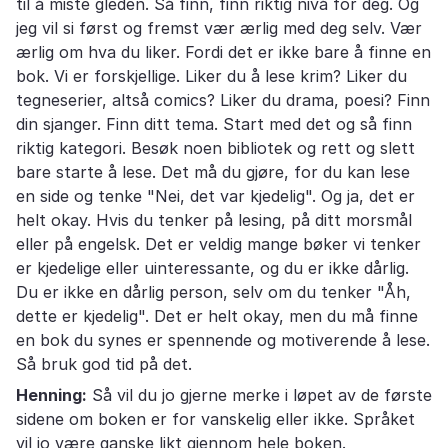
til å miste gleden. Så finn, finn riktig nivå for deg. Og
jeg vil si først og fremst vær ærlig med deg selv. Vær
ærlig om hva du liker. Fordi det er ikke bare å finne en
bok. Vi er forskjellige. Liker du å lese krim? Liker du
tegneserier, altså comics? Liker du drama, poesi? Finn
din sjanger. Finn ditt tema. Start med det og så finn
riktig kategori. Besøk noen bibliotek og rett og slett
bare starte å lese. Det må du gjøre, for du kan lese
en side og tenke "Nei, det var kjedelig". Og ja, det er
helt okay. Hvis du tenker på lesing, på ditt morsmål
eller på engelsk. Det er veldig mange bøker vi tenker
er kjedelige eller uinteressante, og du er ikke dårlig.
Du er ikke en dårlig person, selv om du tenker "Åh,
dette er kjedelig". Det er helt okay, men du må finne
en bok du synes er spennende og motiverende å lese.
Så bruk god tid på det.
Henning:
Så vil du jo gjerne merke i løpet av de første
sidene om boken er for vanskelig eller ikke. Språket
vil jo være ganske likt gjennom hele boken.