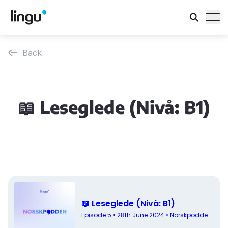
Back
📖 Leseglede (Nivå: B1)