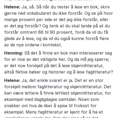
Helene:
Ja, så. Så når du tester å lese en bok, skriv
gjerne ned vokabularet du ikke forstår. Og se på hvor
mange prosent per side er det jeg ikke forstår, eller
er det jeg forstår? Og tenk at du skal lande på at du
forstår omtrent 86 til 90 prosent, fordi da vil du få
glede av å lese, og da vil du også kunne forstå flere
av de nye ordene i kontekst.
Henning:
Så det å finne en bok man interesserer seg
for er noe av det viktigste her. Og da må jeg spørre;
er det noe forskjell på det å lese skjønnlitteratur,
altså fiktive bøker og historier og å lese faglitteratur?
Helene:
Ja, det enkle svaret er ja. Det er en stor
forskjell mellom faglitteratur og skjønnlitteratur. Det
kan være lettere å finne lettlest skjønnlitteratur, for
eksempel med dagligdagse samtaler. Noen som
snakker om hva de liker å spise til frokost for
eksempel. Mens faglitteratur er kjent for å ha et