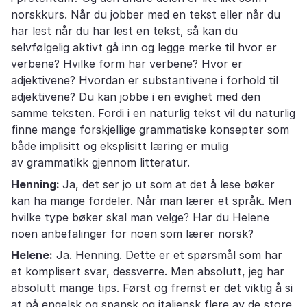
norskkurs. Når du jobber med en tekst eller når du
har lest når du har lest en tekst, så kan du
selvfølgelig aktivt gå inn og legge merke til hvor er
verbene? Hvilke form har verbene? Hvor er
adjektivene? Hvordan er substantivene i forhold til
adjektivene? Du kan jobbe i en evighet med den
samme teksten. Fordi i en naturlig tekst vil du naturlig
finne mange forskjellige grammatiske konsepter som
både implisitt og eksplisitt læring er mulig
av grammatikk gjennom litteratur.
Henning:
Ja, det ser jo ut som at det å lese bøker
kan ha mange fordeler. Når man lærer et språk. Men
hvilke type bøker skal man velge? Har du Helene
noen anbefalinger for noen som lærer norsk?
Helene:
Ja. Henning. Dette er et spørsmål som har
et komplisert svar, dessverre. Men absolutt, jeg har
absolutt mange tips. Først og fremst er det viktig å si
at på engelsk og spansk og italiensk flere av de store