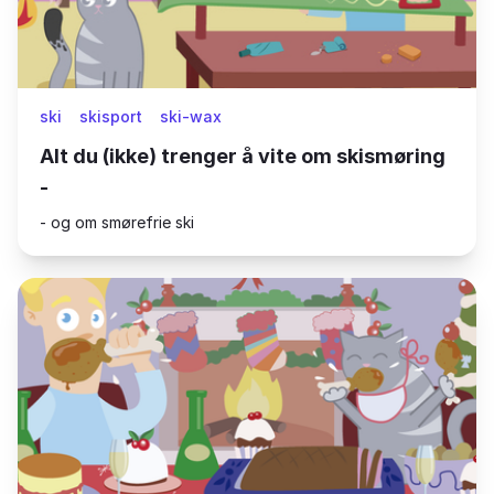
ski
skisport
ski-wax
Alt du (ikke) trenger å vite om skismøring
-
- og om smørefrie ski